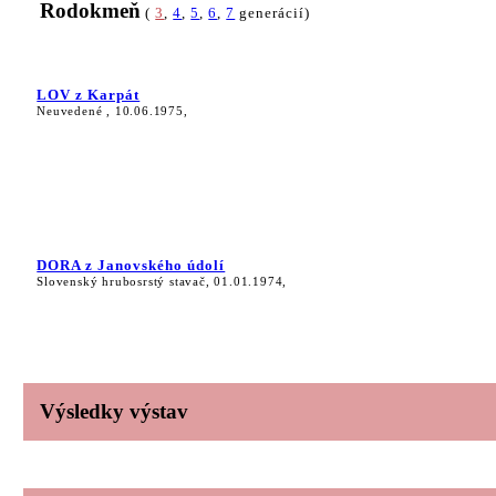
Rodokmeň
(
3
,
4
,
5
,
6
,
7
generácií)
LOV z Karpát
Neuvedené , 10.06.1975,
DORA z Janovského údolí
Slovenský hrubosrstý stavač, 01.01.1974,
Výsledky výstav