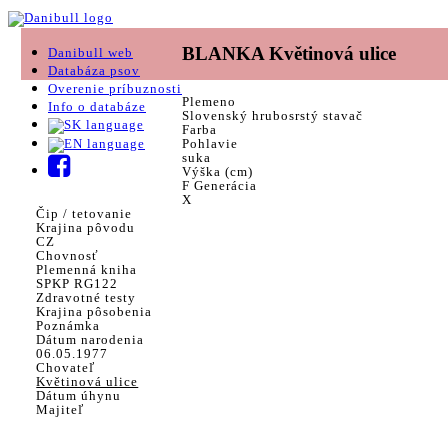
BLANKA Květinová ulice
Danibull web
Databáza psov
Overenie príbuznosti
Plemeno
Info o databáze
Slovenský hrubosrstý stavač
Farba
Pohlavie
suka
Výška (cm)
F Generácia
X
Čip / tetovanie
Krajina pôvodu
CZ
Chovnosť
Plemenná kniha
SPKP RG122
Zdravotné testy
Krajina pôsobenia
Poznámka
Dátum narodenia
06.05.1977
Chovateľ
Květinová ulice
Dátum úhynu
Majiteľ