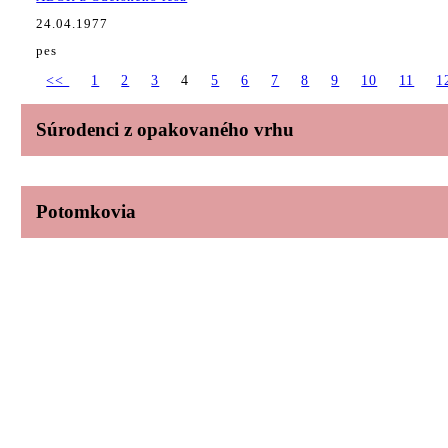
24.04.1977
pes
<<
1
2
3
4
5
6
7
8
9
10
11
1
Súrodenci z opakovaného vrhu
Potomkovia