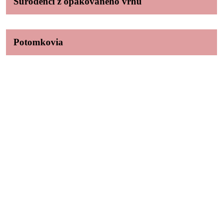
Súrodenci z opakovaného vrhu
Potomkovia
Ing. Daniel Hrežík
Hviezdoslavov, Slovenská republika