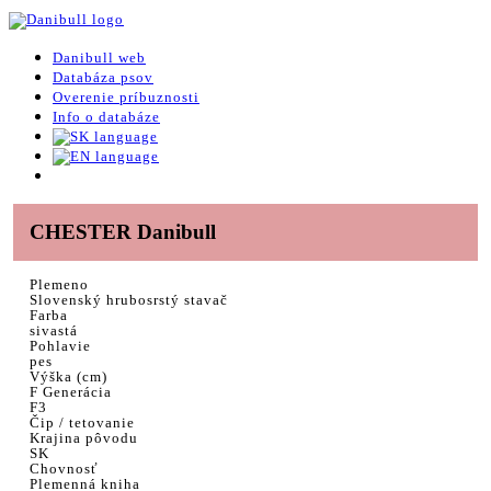
Danibull web
Databáza psov
Overenie príbuznosti
Info o databáze
CHESTER Danibull
Plemeno
Slovenský hrubosrstý stavač
Farba
sivastá
Pohlavie
pes
Výška (cm)
F Generácia
F3
Čip / tetovanie
Krajina pôvodu
SK
Chovnosť
Plemenná kniha