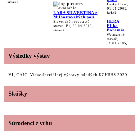
sivastá,
Český fúzač,
01.01.2005,
LARA SILVERTINA z
beloš,
Milhostovských polí
HERA
Slovenský hrubosrstý
Elika
stavač, F1, 29.04.2012,
Bohemia
sivastá,
Weimarský
stavač,
01.01.2005,
Výsledky výstav
V1, CAJC, Víťaz špeciálnej výstavy mladých KCHSHS 2020
Skúšky
Súrodenci z vrhu