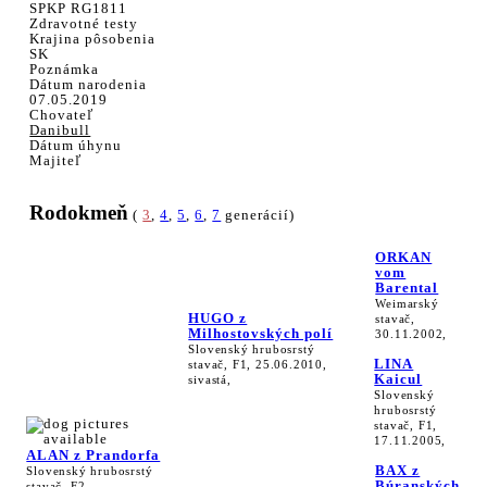
SPKP RG1811
Zdravotné testy
Krajina pôsobenia
SK
Poznámka
Dátum narodenia
07.05.2019
Chovateľ
Danibull
Dátum úhynu
Majiteľ
Rodokmeň
(
3
,
4
,
5
,
6
,
7
generácií)
ORKAN
vom
Barental
Weimarský
HUGO z
stavač,
Milhostovských polí
30.11.2002,
Slovenský hrubosrstý
LINA
stavač, F1, 25.06.2010,
Kaicul
sivastá,
Slovenský
hrubosrstý
stavač, F1,
17.11.2005,
ALAN z Prandorfa
BAX z
Slovenský hrubosrstý
Búranských
stavač, F2,