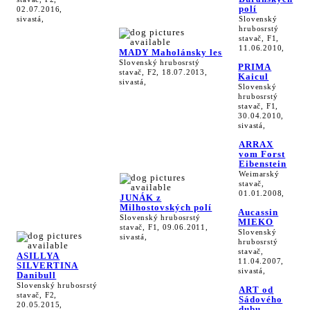
polí
02.07.2016,
sivastá,
Slovenský
hrubosrstý
stavač, F1,
11.06.2010,
MADY Maholánsky les
Slovenský hrubosrstý
PRIMA
stavač, F2, 18.07.2013,
Kaicul
sivastá,
Slovenský
hrubosrstý
stavač, F1,
30.04.2010,
sivastá,
ARRAX
vom Forst
Eibenstein
Weimarský
stavač,
01.01.2008,
JUNÁK z
Milhostovských polí
Aucassin
Slovenský hrubosrstý
MIEKO
stavač, F1, 09.06.2011,
Slovenský
sivastá,
hrubosrstý
stavač,
ASILLYA
11.04.2007,
SILVERTINA
sivastá,
Danibull
Slovenský hrubosrstý
ART od
stavač, F2,
Sádového
20.05.2015,
dubu