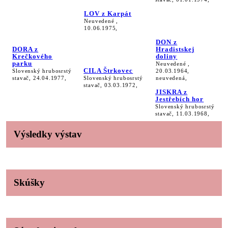
LOV z Karpát
Neuvedené ,
10.06.1975,
DON z
DORA z
Hradistskej
Krečkového
doliny
parku
Neuvedené ,
CILA Štrkovec
Slovenský hrubosrstý
20.03.1964,
stavač, 24.04.1977,
Slovenský hrubosrstý
neuvedená,
stavač, 03.03.1972,
JISKRA z
Jestřebích hor
Slovenský hrubosrstý
stavač, 11.03.1968,
Výsledky výstav
Skúšky