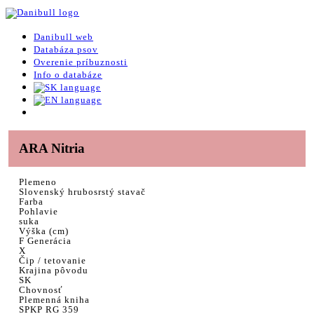
Danibull web
Databáza psov
Overenie príbuznosti
Info o databáze
ARA Nitria
Plemeno
Slovenský hrubosrstý stavač
Farba
Pohlavie
suka
Výška (cm)
F Generácia
X
Čip / tetovanie
Krajina pôvodu
SK
Chovnosť
Plemenná kniha
SPKP RG 359