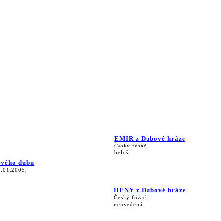
EMIR z Dubové hráze
Český fúzač,
beloš,
ového dubu
1.01.2005,
HENY z Dubové hráze
Český fúzač,
neuvedená,