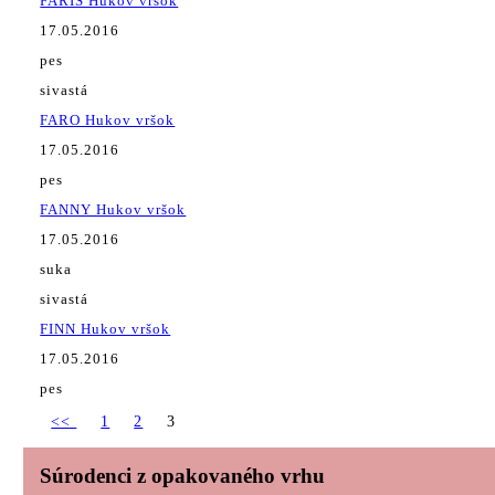
FARIS Hukov vršok
17.05.2016
pes
sivastá
FARO Hukov vršok
17.05.2016
pes
FANNY Hukov vršok
17.05.2016
suka
sivastá
FINN Hukov vršok
17.05.2016
pes
<<
1
2
3
Súrodenci z opakovaného vrhu