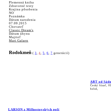
Plemenná kniha
Zdravotné testy
Krajina pôsobenia
NO
Poznámka
Dátum narodenia
07.09.2015
Chovateľ
Classic Dream's
Dátum úhynu
Majiteľ
Mari Galaen
Rodokmeň
(
3
,
4
,
5
,
6
,
7
generácií)
ART od Sád
Český fúzač, 0
beloš,
LARSON z Milhostovských polí