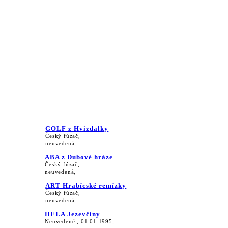
GOLF z Hvizdalky
Český fúzač,
neuvedená,
ABA z Dubové hráze
Český fúzač,
neuvedená,
ART Hrabícské remízky
Český fúzač,
neuvedená,
HELA Jezevčiny
Neuvedené , 01.01.1995,