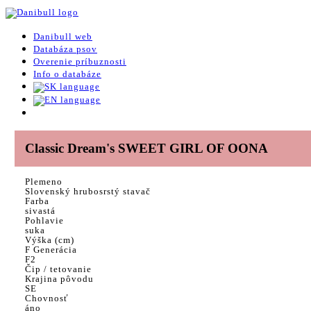
Danibull web
Databáza psov
Overenie príbuznosti
Info o databáze
Classic Dream's SWEET GIRL OF OONA
Plemeno
Slovenský hrubosrstý stavač
Farba
sivastá
Pohlavie
suka
Výška (cm)
F Generácia
F2
Čip / tetovanie
Krajina pôvodu
SE
Chovnosť
áno