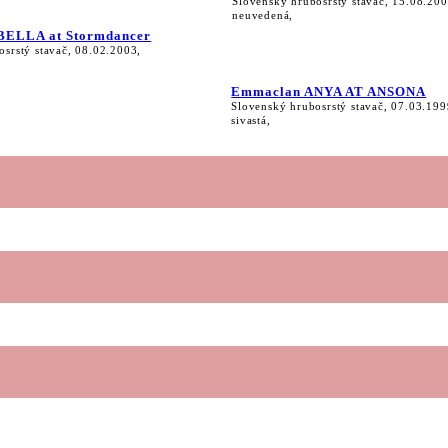
Slovenský hrubosrstý stavač, 15.08.200
neuvedená,
BELLA at Stormdancer
osrstý stavač, 08.02.2003,
Emmaclan ANYA AT ANSONA
Slovenský hrubosrstý stavač, 07.03.199
sivastá,