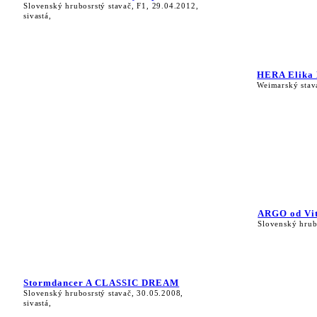
Slovenský hrubosrstý stavač, F1, 29.04.2012,
sivastá,
HERA Elika
Weimarský stav
ARGO od Vit
Slovenský hrub
Stormdancer A CLASSIC DREAM
Slovenský hrubosrstý stavač, 30.05.2008,
sivastá,