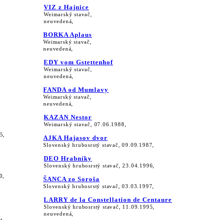
VIZ z Hajnice
Weimarský stavač,
neuvedená,
BORKA Aplaus
Weimarský stavač,
neuvedená,
EDY vom Gstettenhof
Weimarský stavač,
neuvedená,
FANDA od Mumlavy
Weimarský stavač,
neuvedená,
KAZAN Nestor
Weimarský stavač, 07.06.1988,
5,
AJKA Hajasov dvor
Slovenský hrubosrstý stavač, 09.09.1987,
DEO Hrabníky
Slovenský hrubosrstý stavač, 23.04.1996,
0,
ŠANCA zo Soroša
Slovenský hrubosrstý stavač, 03.03.1997,
LARRY de la Constellation de Centaure
Slovenský hrubosrstý stavač, 11.09.1995,
neuvedená,