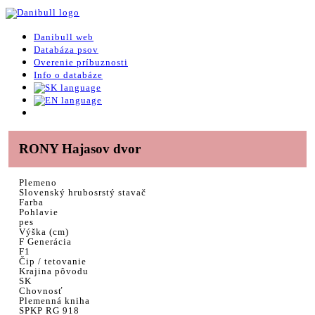
Danibull web
Databáza psov
Overenie príbuznosti
Info o databáze
RONY Hajasov dvor
Plemeno
Slovenský hrubosrstý stavač
Farba
Pohlavie
pes
Výška (cm)
F Generácia
F1
Čip / tetovanie
Krajina pôvodu
SK
Chovnosť
Plemenná kniha
SPKP RG 918