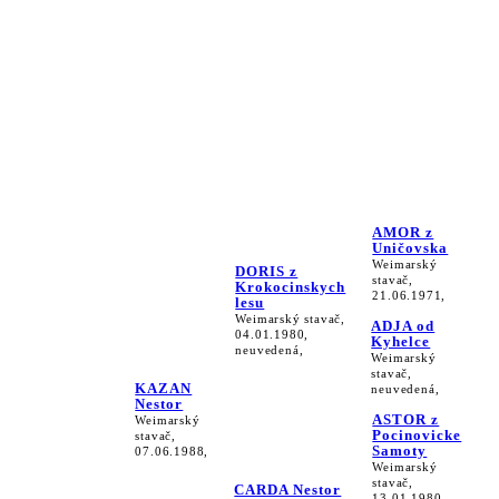
AMOR z
Uničovska
Weimarský
DORIS z
stavač,
Krokocinskych
21.06.1971,
lesu
Weimarský stavač,
ADJA od
04.01.1980,
Kyhelce
neuvedená,
Weimarský
stavač,
KAZAN
neuvedená,
Nestor
ASTOR z
Weimarský
Pocinovicke
stavač,
Samoty
07.06.1988,
Weimarský
stavač,
CARDA Nestor
13.01.1980,