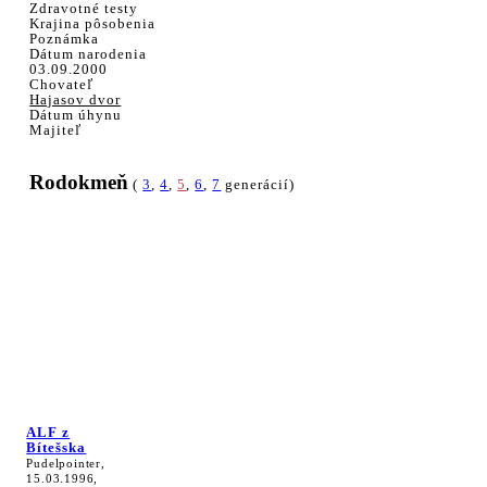
Zdravotné testy
Krajina pôsobenia
Poznámka
Dátum narodenia
03.09.2000
Chovateľ
Hajasov dvor
Dátum úhynu
Majiteľ
Rodokmeň
(
3
,
4
,
5
,
6
,
7
generácií)
ALF z
Bítešska
Pudelpointer,
15.03.1996,