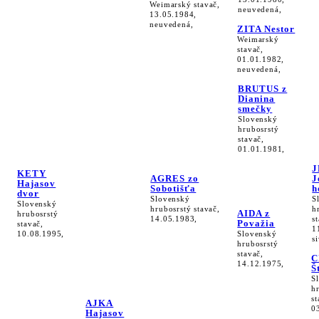
Weimarský stavač,
neuvedená,
13.05.1984,
neuvedená,
ZITA Nestor
Weimarský
stavač,
01.01.1982,
neuvedená,
BRUTUS z
Dianina
smečky
Slovenský
hrubosrstý
stavač,
01.01.1981,
J
KETY
AGRES zo
J
Hajasov
Sobotišťa
h
dvor
Slovenský
S
Slovenský
hrubosrstý stavač,
h
AIDA z
hrubosrstý
14.05.1983,
s
Považia
stavač,
1
10.08.1995,
Slovenský
s
hrubosrstý
stavač,
C
14.12.1975,
Š
S
h
st
AJKA
0
Hajasov