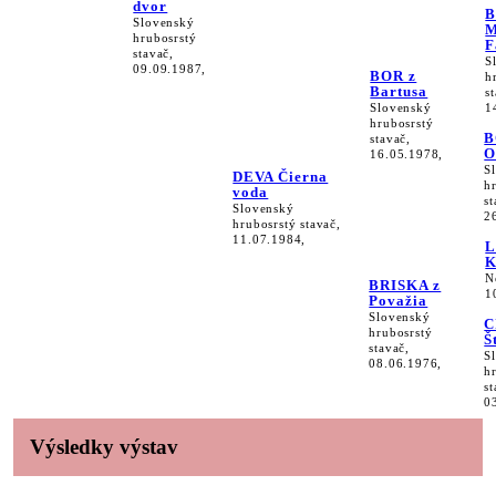
dvor
Slovenský
M
hrubosrstý
F
stavač,
S
09.09.1987,
BOR z
h
Bartusa
s
Slovenský
1
hrubosrstý
B
stavač,
O
16.05.1978,
S
DEVA Čierna
h
voda
st
Slovenský
2
hrubosrstý stavač,
11.07.1984,
L
K
N
BRISKA z
1
Považia
Slovenský
C
hrubosrstý
Š
stavač,
S
08.06.1976,
h
st
0
Výsledky výstav