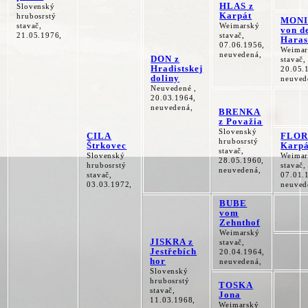
HLAS z
Slovenský
Karpát
hrubosrstý
MON
stavač,
Weimarský
von d
21.05.1976,
stavač,
Hara
07.06.1956,
Weimar
neuvedená,
DON z
stavač,
Hradistskej
20.05.
doliny
neuved
Neuvedené ,
20.03.1964,
neuvedená,
BRENKA
z Považia
Slovenský
CILA
FLOR
hrubosrstý
Štrkovec
Karpá
stavač,
Slovenský
Weimar
28.05.1960,
hrubosrstý
stavač,
neuvedená,
stavač,
07.01.
03.03.1972,
neuved
BUBE
vom
Zehnthof
Weimarský
JISKRA z
stavač,
Jestřebích
20.04.1964,
hor
neuvedená,
Slovenský
hrubosrstý
TOSKA
stavač,
Jona
11.03.1968,
Weimarský