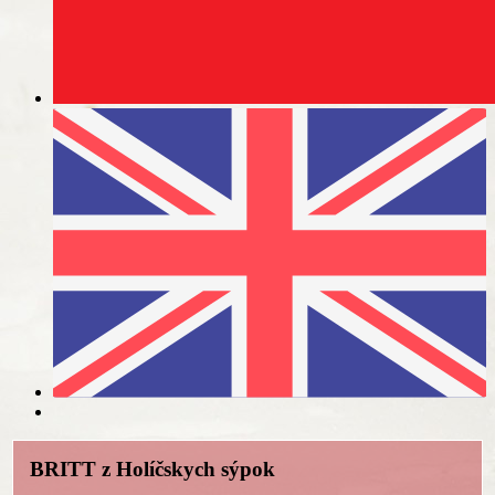
BRITT z Holíčskych sýpok