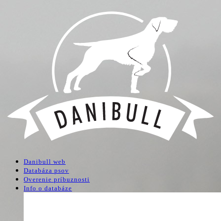
Danibull web
Databáza psov
Overenie príbuznosti
Info o databáze