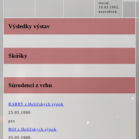
stavač,
10.03.1965,
neuvedená,
Výsledky výstav
Skúšky
Súrodenci z vrhu
BARRY z Holíčskych sýpok
25.05.1980
pes
BOJ z Holíčskych sýpok
25.05.1980