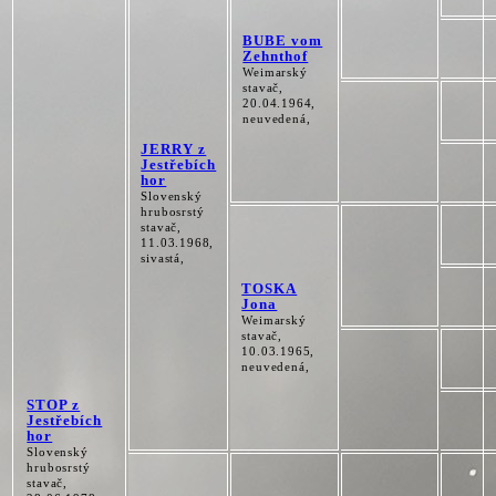
BUBE vom
Zehnthof
Weimarský
stavač,
20.04.1964,
neuvedená,
JERRY z
Jestřebích
hor
Slovenský
hrubosrstý
stavač,
11.03.1968,
sivastá,
TOSKA
Jona
Weimarský
stavač,
10.03.1965,
neuvedená,
STOP z
Jestřebích
hor
Slovenský
hrubosrstý
stavač,