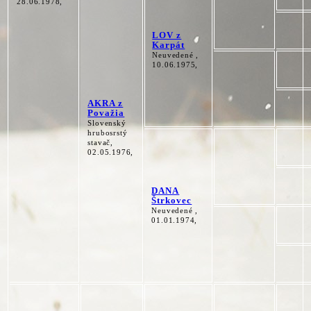
28.06.1978,
LOV z
Karpát
Neuvedené ,
10.06.1975,
AKRA z
Považia
Slovenský
hrubosrstý
stavač,
02.05.1976,
DANA
Štrkovec
Neuvedené ,
01.01.1974,