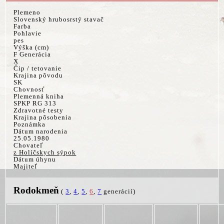
Plemeno
Slovenský hrubosrstý stavač
Farba
Pohlavie
pes
Výška (cm)
F Generácia
X
Čip / tetovanie
Krajina pôvodu
SK
Chovnosť
Plemenná kniha
SPKP RG 313
Zdravotné testy
Krajina pôsobenia
Poznámka
Dátum narodenia
25.05.1980
Chovateľ
z Holíčskych sýpok
Dátum úhynu
Majiteľ
Rodokmeň
(
3
,
4
,
5
,
6
,
7
generácií)