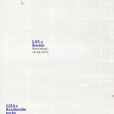
LOV z
Karpát
Neuvedené ,
10.06.1975,
CIZA z
Krečkového
parku