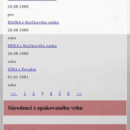
26.08.1980
pes
HAJKA z Krečkového parku
26.08.1980
suka
HERA z Krečkového parku
26.08.1980
suka
ZINA z Považia
01.01.1981
suka
<<
1
2
3
4
5
6
>>
Súrodenci z opakovaného vrhu