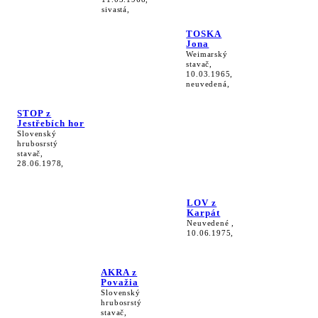
sivastá,
TOSKA
Jona
Weimarský
stavač,
10.03.1965,
neuvedená,
STOP z
Jestřebích hor
Slovenský
hrubosrstý
stavač,
28.06.1978,
LOV z
Karpát
Neuvedené ,
10.06.1975,
AKRA z
Považia
Slovenský
hrubosrstý
stavač,