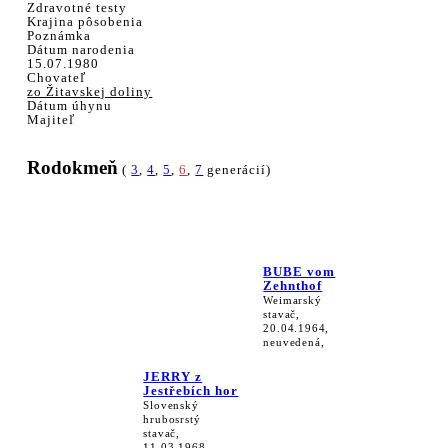
Zdravotné testy
Krajina pôsobenia
Poznámka
Dátum narodenia
15.07.1980
Chovateľ
zo Žitavskej doliny
Dátum úhynu
Majiteľ
Rodokmeň
(
3
,
4
,
5
,
6
,
7
generácií)
BUBE vom
Zehnthof
Weimarský
stavač,
20.04.1964,
neuvedená,
JERRY z
Jestřebích hor
Slovenský
hrubosrstý
stavač,
11.03.1968,