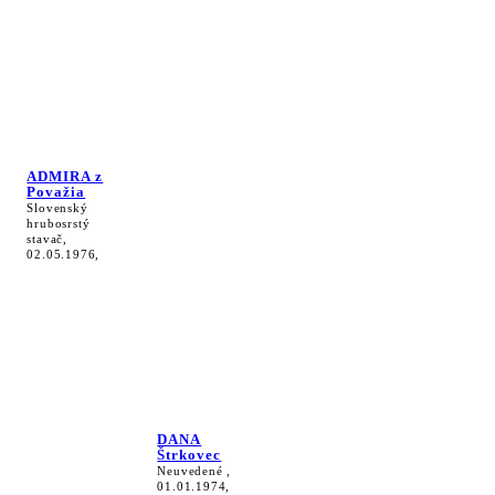
ADMIRA z
Považia
Slovenský
hrubosrstý
stavač,
02.05.1976,
DANA
Štrkovec
Neuvedené ,
01.01.1974,