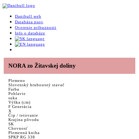
Danibull web
Databáza psov
Overenie príbuznosti
Info o databáze
NORA zo Žitavskej doliny
Plemeno
Slovenský hrubosrstý stavač
Farba
Pohlavie
suka
Výška (cm)
F Generácia
X
Čip / tetovanie
Krajina pôvodu
SK
Chovnosť
Plemenná kniha
SPKP RG 338