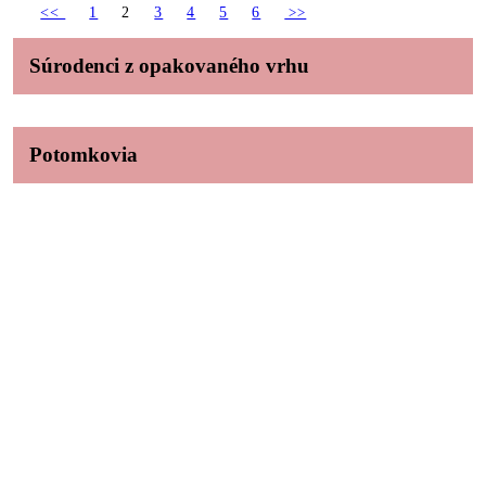
<<
1
2
3
4
5
6
>>
Súrodenci z opakovaného vrhu
Potomkovia