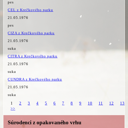
pes
CEL z Krečkového parku
21.05.1976
pes
CIZA z Krečkového parku
21.05.1976
suka
CITRA z Krečkového parku
21.05.1976
suka
CUNDRA z Krečkového parku
21.05.1976
suka
1
2
3
4
5
6
7
8
9
10
11
12
13
>>
Súrodenci z opakovaného vrhu