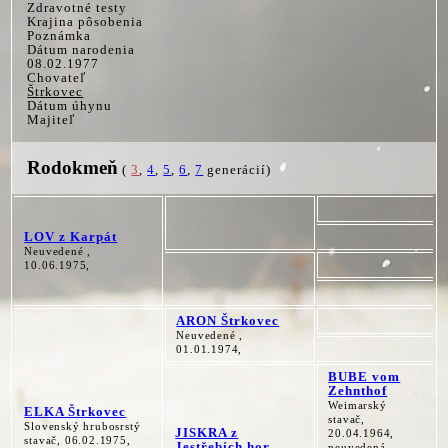
Zdravotné testy
Krajina pôsobenia
Poznámka
Dátum narodenia
08.02.1977
Chovateľ
Štrkovec
Dátum úhynu
Majiteľ
Rodokmeň
(
3
,
4
,
5
,
6
,
7
generácií)
LOV z Karpát
Neuvedené ,
10.06.1975,
ARON Štrkovec
Neuvedené ,
01.01.1974,
BUBE vom
Zehnthof
Weimarský
ELKA Štrkovec
stavač,
Slovenský hrubosrstý
JISKRA z
20.04.1964,
stavač, 06.02.1975,
Jestřebích hor
neuvedená,