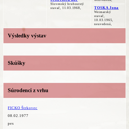
Slovenský hrubosrstý
TOSKA Jona
stavač, 11.03.1968,
Weimarský
stavač,
10.03.1965,
neuvedená,
Výsledky výstav
Skúšky
Súrodenci z vrhu
FICKO Štrkovec
08.02.1977
pes