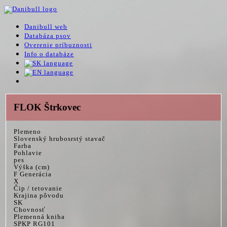
Danibull web
Databáza psov
Overenie príbuznosti
Info o databáze
FLOK Štrkovec
Plemeno
Slovenský hrubosrstý stavač
Farba
Pohlavie
pes
Výška (cm)
F Generácia
X
Čip / tetovanie
Krajina pôvodu
SK
Chovnosť
Plemenná kniha
SPKP RG101