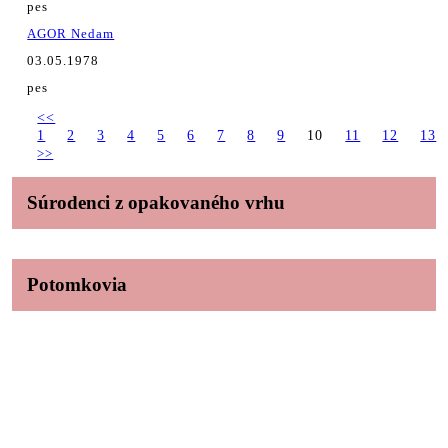
pes
AGOR Nedam
03.05.1978
pes
<<
1
2
3
4
5
6
7
8
9
10
11
12
13
>>
Súrodenci z opakovaného vrhu
Potomkovia