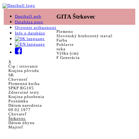
GITA Štrkovec
Danibull web
Databáza psov
Overenie príbuznosti
Plemeno
Info o databáze
Slovenský hrubosrstý stavač
Farba
Pohlavie
suka
Výška (cm)
F Generácia
X
Čip / tetovanie
Krajina pôvodu
SK
Chovnosť
Plemenná kniha
SPKP RG105
Zdravotné testy
Krajina pôsobenia
Poznámka
Dátum narodenia
09.02.1977
Chovateľ
Štrkovec
Dátum úhynu
Majiteľ