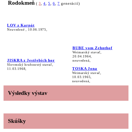
Rodokmeň
(
3
,
4
,
5
,
6
,
7
generácií)
LOV z Karpát
Neuvedené , 10.06.1975,
BUBE vom Zehnthof
Weimarský stavač,
20.04.1964,
JISKRA z Jestřebích hor
neuvedená,
Slovenský hrubosrstý stavač,
TOSKA Jona
11.03.1968,
Weimarský stavač,
10.03.1965,
neuvedená,
Výsledky výstav
Skúšky