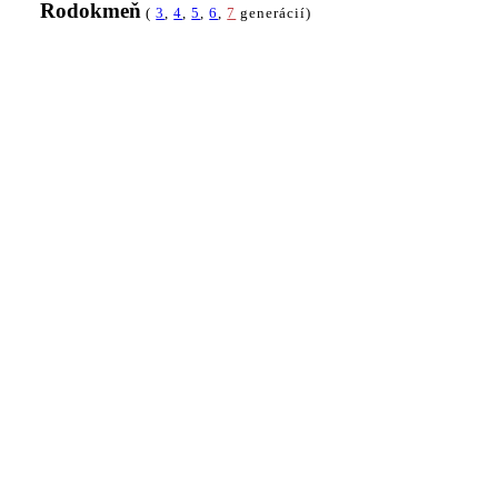
Rodokmeň
(
3
,
4
,
5
,
6
,
7
generácií)