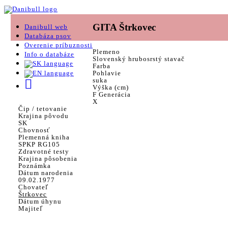
GITA Štrkovec
Danibull web
Databáza psov
Overenie príbuznosti
Plemeno
Info o databáze
Slovenský hrubosrstý stavač
Farba
Pohlavie
suka
Výška (cm)
F Generácia
X
Čip / tetovanie
Krajina pôvodu
SK
Chovnosť
Plemenná kniha
SPKP RG105
Zdravotné testy
Krajina pôsobenia
Poznámka
Dátum narodenia
09.02.1977
Chovateľ
Štrkovec
Dátum úhynu
Majiteľ