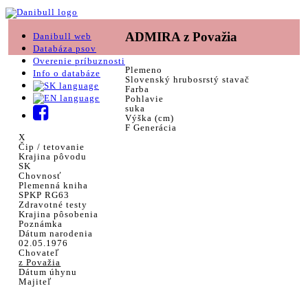
ADMIRA z Považia
Danibull web
Databáza psov
Overenie príbuznosti
Plemeno
Info o databáze
Slovenský hrubosrstý stavač
Farba
Pohlavie
suka
Výška (cm)
F Generácia
X
Čip / tetovanie
Krajina pôvodu
SK
Chovnosť
Plemenná kniha
SPKP RG63
Zdravotné testy
Krajina pôsobenia
Poznámka
Dátum narodenia
02.05.1976
Chovateľ
z Považia
Dátum úhynu
Majiteľ