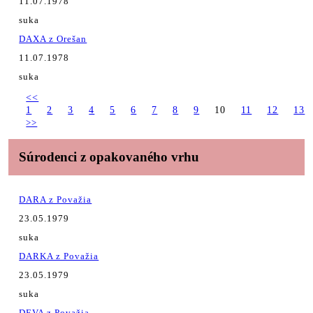
11.07.1978
suka
DAXA z Orešan
11.07.1978
suka
<<
1
2
3
4
5
6
7
8
9
10
11
12
13
>>
Súrodenci z opakovaného vrhu
DARA z Považia
23.05.1979
suka
DARKA z Považia
23.05.1979
suka
DEVA z Považia