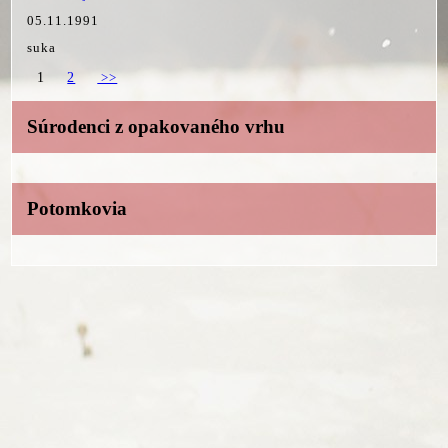
05.11.1991
suka
1
2
>>
Súrodenci z opakovaného vrhu
Potomkovia