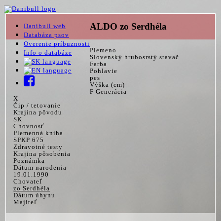
ALDO zo Serdhéla
Danibull web
Databáza psov
Overenie príbuznosti
Plemeno
Info o databáze
Slovenský hrubosrstý stavač
Farba
Pohlavie
pes
Výška (cm)
F Generácia
X
Čip / tetovanie
Krajina pôvodu
SK
Chovnosť
Plemenná kniha
SPKP 675
Zdravotné testy
Krajina pôsobenia
Poznámka
Dátum narodenia
19.01.1990
Chovateľ
zo Serdhéla
Dátum úhynu
Majiteľ