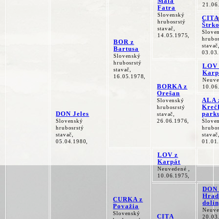
Malá
21.06
Fatra
Slovenský
CIT
hrubosrstý
Štrk
stavač,
Slove
14.05.1975,
hrubos
BOR z
stavač
Bartusa
03.03
Slovenský
hrubosrstý
LOV 
stavač,
Karp
16.05.1978,
Neuve
BORKA z
10.06
Orešan
ALA 
Slovenský
Kreč
hrubosrstý
DON Jeles
park
stavač,
Slovenský
26.06.1976,
Slove
hrubosrstý
hrubos
stavač,
stavač
05.04.1980,
01.01
LOV z
Karpát
Neuvedené ,
10.06.1975,
DON 
Hrad
CURKA z
doli
Považia
Neuve
Slovenský
CITA
20.03