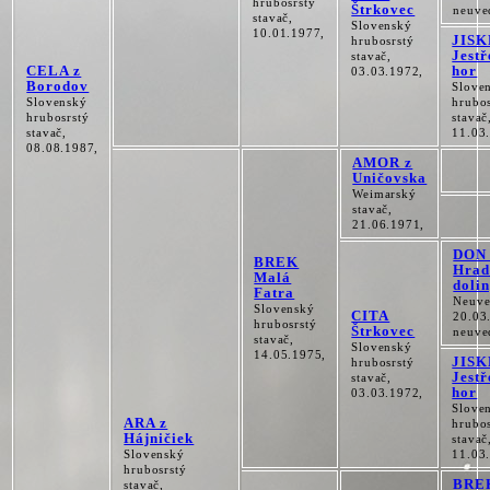
hrubosrstý
Štrkovec
neuve
stavač,
Slovenský
10.01.1977,
JISK
hrubosrstý
Jestř
stavač,
CELA z
hor
03.03.1972,
Borodov
Slove
Slovenský
hrubos
hrubosrstý
stavač
stavač,
11.03
08.08.1987,
AMOR z
Uničovska
Weimarský
stavač,
21.06.1971,
DON 
BREK
Hrad
Malá
doli
Fatra
Neuve
Slovenský
CITA
20.03
hrubosrstý
Štrkovec
neuve
stavač,
Slovenský
14.05.1975,
JISK
hrubosrstý
Jestř
stavač,
hor
03.03.1972,
Slove
ARA z
hrubos
Hájničiek
stavač
Slovenský
11.03
hrubosrstý
BRE
stavač,