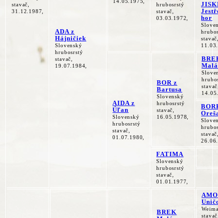
14.05.1975,
JISK
stavač,
hrubosrstý
Jestř
31.12.1987,
stavač,
hor
03.03.1972,
Slove
ADA z
hrubos
Hájničiek
stavač
Slovenský
11.03
hrubosrstý
BRE
stavač,
Malá
19.07.1984,
Slove
hrubo
BOR z
stavač
Bartusa
14.05
Slovenský
AIDA z
hrubosrstý
BOR
Úľan
stavač,
Oreš
Slovenský
16.05.1978,
Slove
hrubosrstý
hrubos
stavač,
stavač
01.07.1980,
26.06
FATIMA
Slovenský
hrubosrstý
stavač,
01.01.1977,
AMO
Unič
Weima
BREK
stavač