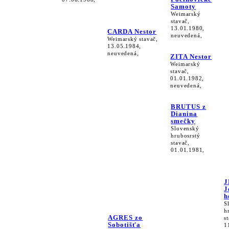
Samoty
Weimarský
stavač,
13.01.1980,
CARDA Nestor
neuvedená,
Weimarský stavač,
13.05.1984,
neuvedená,
ZITA Nestor
Weimarský
stavač,
01.01.1982,
neuvedená,
BRUTUS z
Dianina
smečky
Slovenský
hrubosrstý
stavač,
01.01.1981,
J
J
h
S
h
AGRES zo
s
Sobotišťa
1