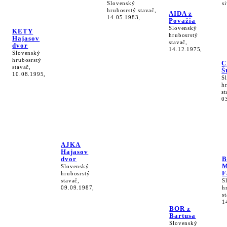
Slovenský
s
hrubosrstý stavač,
AIDA z
14.05.1983,
Považia
Slovenský
KETY
hrubosrstý
Hajasov
stavač,
dvor
14.12.1975,
Slovenský
hrubosrstý
C
stavač,
Š
10.08.1995,
S
h
st
0
AJKA
Hajasov
dvor
M
Slovenský
F
hrubosrstý
stavač,
S
09.09.1987,
h
s
1
BOR z
Bartusa
Slovenský