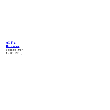
ALF z
Bítešska
Pudelpointer,
15.03.1996,