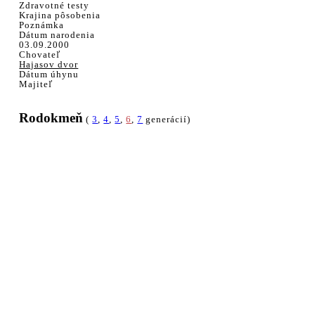
Zdravotné testy
Krajina pôsobenia
Poznámka
Dátum narodenia
03.09.2000
Chovateľ
Hajasov dvor
Dátum úhynu
Majiteľ
Rodokmeň
(
3
,
4
,
5
,
6
,
7
generácií)