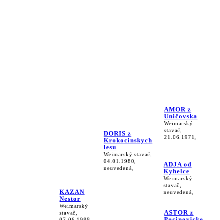
AMOR z
Uničovska
Weimarský
stavač,
DORIS z
21.06.1971,
Krokocinskych
lesu
Weimarský stavač,
04.01.1980,
ADJA od
neuvedená,
Kyhelce
Weimarský
stavač,
KAZAN
neuvedená,
Nestor
Weimarský
ASTOR z
stavač,
Pocinovicke
07.06.1988,