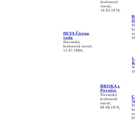
hrubosrstý
stavač,
16.05.1978,
B
O
S
h
DEVA Čierna
st
voda
2
Slovenský
hrubosrstý stavač,
11.07.1984,
L
K
N
1
BRISKA z
Považia
Slovenský
C
hrubosrstý
Š
stavač,
S
08.06.1976,
h
st
0