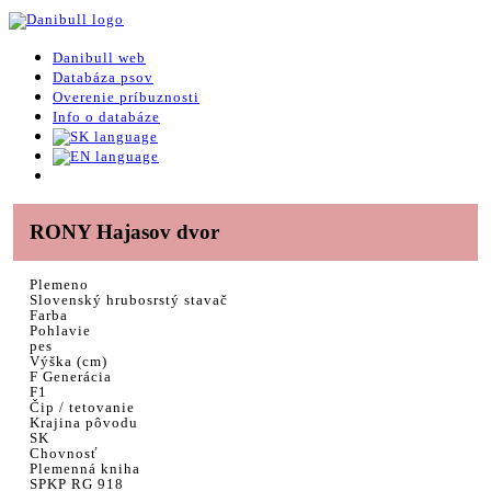
Danibull web
Databáza psov
Overenie príbuznosti
Info o databáze
RONY Hajasov dvor
Plemeno
Slovenský hrubosrstý stavač
Farba
Pohlavie
pes
Výška (cm)
F Generácia
F1
Čip / tetovanie
Krajina pôvodu
SK
Chovnosť
Plemenná kniha
SPKP RG 918