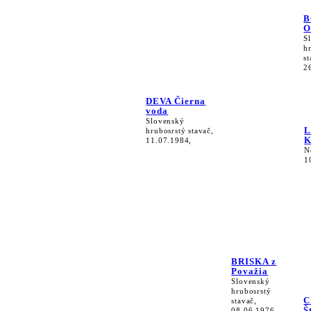
B
O
S
h
st
2
DEVA Čierna
voda
Slovenský
L
hrubosrstý stavač,
K
11.07.1984,
N
1
BRISKA z
Považia
Slovenský
hrubosrstý
C
stavač,
Š
08.06.1976,