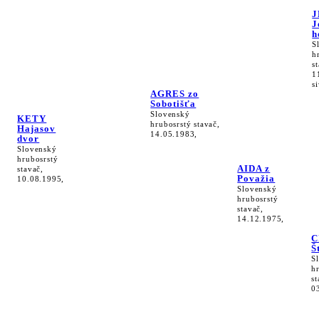
J
J
h
S
h
s
1
s
AGRES zo
Sobotišťa
Slovenský
KETY
hrubosrstý stavač,
Hajasov
14.05.1983,
dvor
Slovenský
hrubosrstý
AIDA z
stavač,
Považia
10.08.1995,
Slovenský
hrubosrstý
stavač,
14.12.1975,
C
Š
S
h
st
0