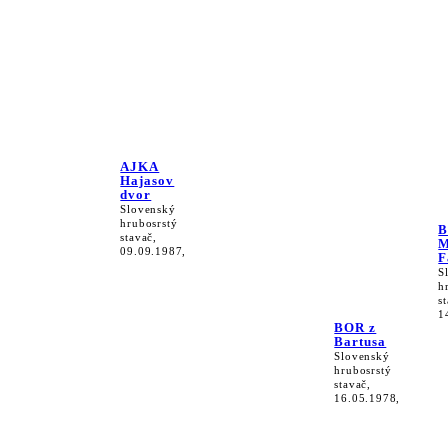
AJKA
Hajasov
dvor
Slovenský
hrubosrstý
stavač,
M
09.09.1987,
F
S
h
s
1
BOR z
Bartusa
Slovenský
hrubosrstý
stavač,
16.05.1978,