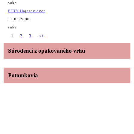
suka
PETY Hajasov dvor
13.03.2000
suka
1
2
3
>>
Súrodenci z opakovaného vrhu
Potomkovia