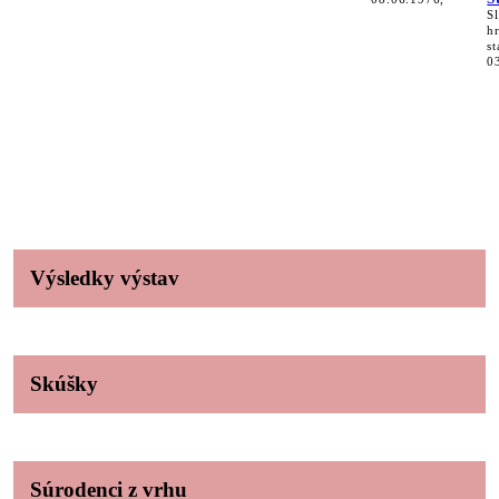
S
h
st
0
Výsledky výstav
Skúšky
Súrodenci z vrhu