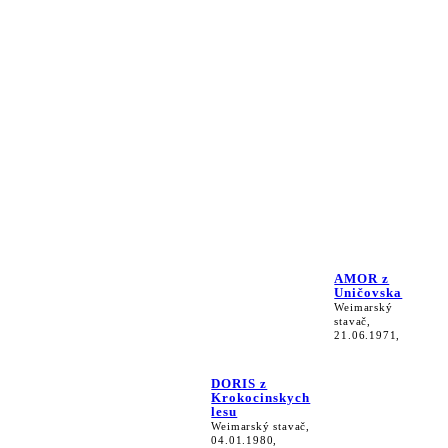
AMOR z
Uničovska
Weimarský
stavač,
21.06.1971,
DORIS z
Krokocinskych
lesu
Weimarský stavač,
04.01.1980,