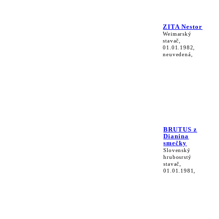
ZITA Nestor
Weimarský
stavač,
01.01.1982,
neuvedená,
BRUTUS z
Dianina
smečky
Slovenský
hrubosrstý
stavač,
01.01.1981,