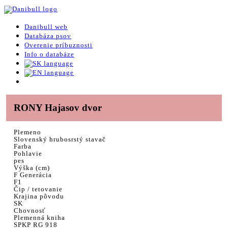
Danibull web
Databáza psov
Overenie príbuznosti
Info o databáze
RONY Hajasov dvor
Plemeno
Slovenský hrubosrstý stavač
Farba
Pohlavie
pes
Výška (cm)
F Generácia
F1
Čip / tetovanie
Krajina pôvodu
SK
Chovnosť
Plemenná kniha
SPKP RG 918