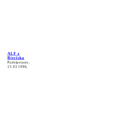
ALF z
Bítešska
Pudelpointer,
15.03.1996,