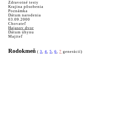
Zdravotné testy
Krajina pôsobenia
Poznámka
Dátum narodenia
03.09.2000
Chovateľ
Hajasov dvor
Dátum úhynu
Majiteľ
Rodokmeň
(
3
,
4
,
5
,
6
,
7
generácií)