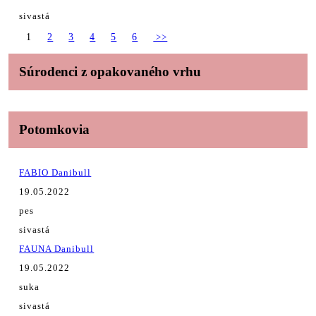
sivastá
1
2
3
4
5
6
>>
Súrodenci z opakovaného vrhu
Potomkovia
FABIO Danibull
19.05.2022
pes
sivastá
FAUNA Danibull
19.05.2022
suka
sivastá