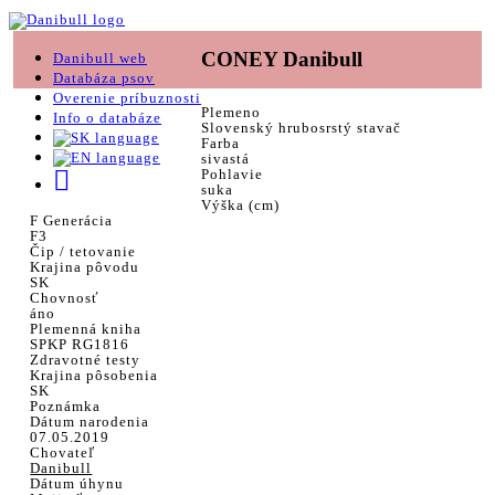
CONEY Danibull
Danibull web
Databáza psov
Overenie príbuznosti
Plemeno
Info o databáze
Slovenský hrubosrstý stavač
Farba
sivastá
Pohlavie
suka
Výška (cm)
F Generácia
F3
Čip / tetovanie
Krajina pôvodu
SK
Chovnosť
áno
Plemenná kniha
SPKP RG1816
Zdravotné testy
Krajina pôsobenia
SK
Poznámka
Dátum narodenia
07.05.2019
Chovateľ
Danibull
Dátum úhynu