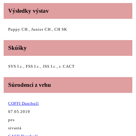
Výsledky výstav
Puppy CH., Junior CH., CH SK
Skúšky
SVS I.c., FSS I.c., JSS I.c., r. CACT
Súrodenci z vrhu
COFFI Danibull
07.05.2019
pes
sivastá