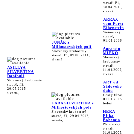
stavač, F1,
30.04.2010,
sivastá,
ARRAX
vom Forst
Eibenstein
Weimarský
stavač,
01.01.2008,
JUNÁK z
Milhostovských polí
Aucassin
Slovenský hrubosrstý
MIEKO
stavač, F1, 09.06.2011,
Slovenský
sivastá,
hrubosrstý
stavač,
ASILLYA
11.04.2007,
SILVERTINA
sivastá,
Danibull
Slovenský hrubosrstý
ART od
stavač, F2,
Sádového
20.05.2015,
dubu
sivastá,
Český fúzač,
01.01.2005,
LARA SILVERTINA z
beloš,
Milhostovských polí
HERA
Slovenský hrubosrstý
Elika
stavač, F1, 29.04.2012,
Bohemia
sivastá,
Weimarský
stavač,
01.01.2005,