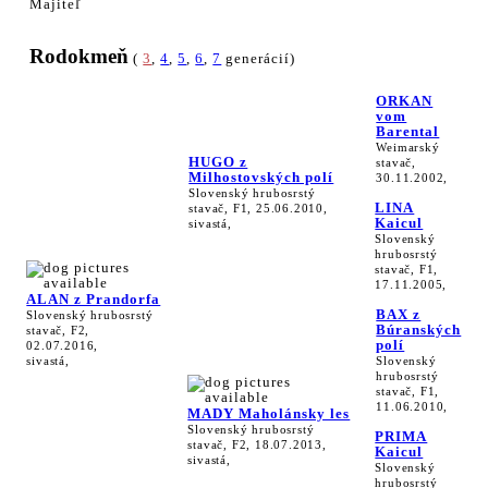
Majiteľ
Rodokmeň
(
3
,
4
,
5
,
6
,
7
generácií)
ORKAN
vom
Barental
Weimarský
HUGO z
stavač,
Milhostovských polí
30.11.2002,
Slovenský hrubosrstý
LINA
stavač, F1, 25.06.2010,
Kaicul
sivastá,
Slovenský
hrubosrstý
stavač, F1,
17.11.2005,
ALAN z Prandorfa
BAX z
Slovenský hrubosrstý
Búranských
stavač, F2,
polí
02.07.2016,
sivastá,
Slovenský
hrubosrstý
stavač, F1,
11.06.2010,
MADY Maholánsky les
Slovenský hrubosrstý
PRIMA
stavač, F2, 18.07.2013,
Kaicul
sivastá,
Slovenský
hrubosrstý