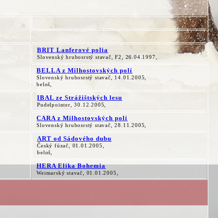
BRIT Lanferové polia
Slovenský hrubosrstý stavač, F2, 26.04.1997,
BELLA z Milhostovských polí
Slovenský hrubosrstý stavač, 14.01.2005,
beloš,
IBAL ze Strážištských lesu
Pudelpointer, 30.12.2005,
CARA z Milhostovských polí
Slovenský hrubosrstý stavač, 28.11.2005,
ART od Sádového dubu
Český fúzač, 01.01.2005,
beloš,
HERA Elika Bohemia
Weimarský stavač, 01.01.2005,