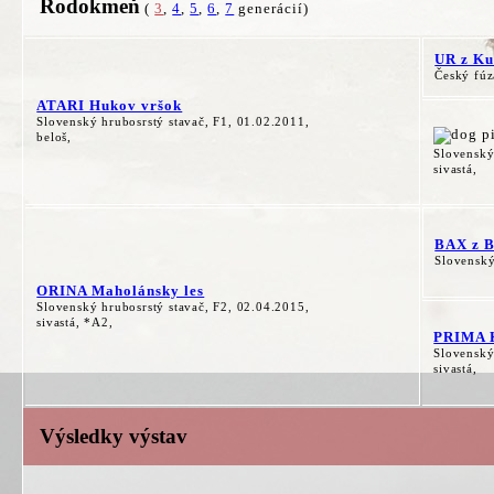
Rodokmeň
(
3
,
4
,
5
,
6
,
7
generácií)
UR z Ku
Český fúz
ATARI Hukov vršok
Slovenský hrubosrstý stavač, F1, 01.02.2011,
beloš,
Slovenský
sivastá,
BAX z B
Slovenský
ORINA Maholánsky les
Slovenský hrubosrstý stavač, F2, 02.04.2015,
sivastá, *A2,
PRIMA 
Slovenský
sivastá,
Výsledky výstav