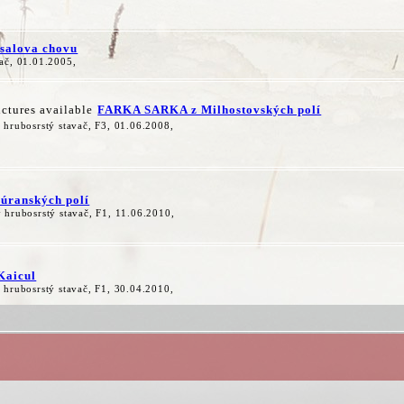
salova chovu
ač, 01.01.2005,
FARKA SARKA z Milhostovských polí
 hrubosrstý stavač, F3, 01.06.2008,
úranských polí
 hrubosrstý stavač, F1, 11.06.2010,
Kaicul
 hrubosrstý stavač, F1, 30.04.2010,