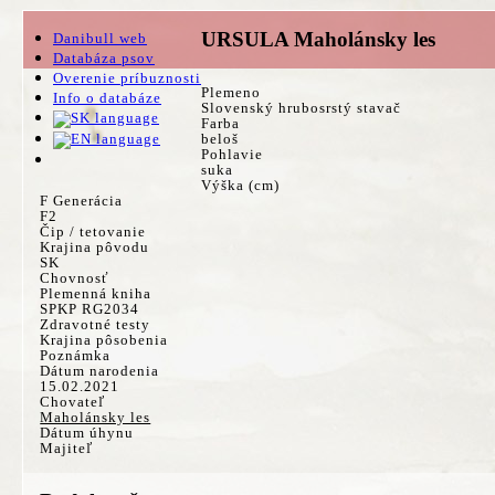
URSULA Maholánsky les
Danibull web
Databáza psov
Overenie príbuznosti
Plemeno
Info o databáze
Slovenský hrubosrstý stavač
Farba
beloš
Pohlavie
suka
Výška (cm)
F Generácia
F2
Čip / tetovanie
Krajina pôvodu
SK
Chovnosť
Plemenná kniha
SPKP RG2034
Zdravotné testy
Krajina pôsobenia
Poznámka
Dátum narodenia
15.02.2021
Chovateľ
Maholánsky les
Dátum úhynu
Majiteľ