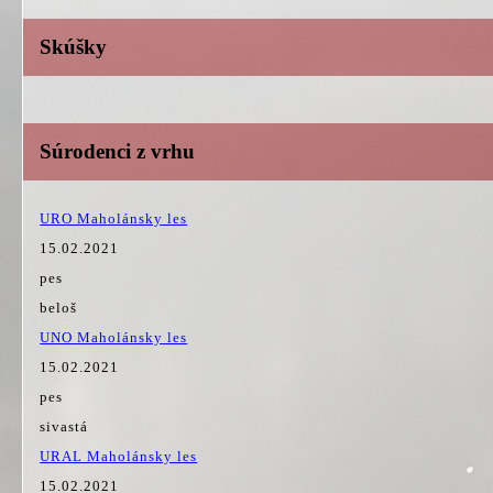
Skúšky
Súrodenci z vrhu
URO Maholánsky les
15.02.2021
pes
beloš
UNO Maholánsky les
15.02.2021
pes
sivastá
URAL Maholánsky les
15.02.2021