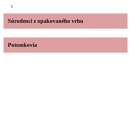
1
Súrodenci z opakovaného vrhu
Potomkovia