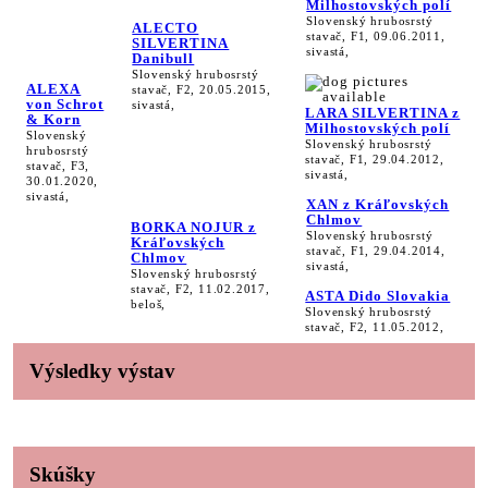
Milhostovských polí
Slovenský hrubosrstý
ALECTO
stavač, F1, 09.06.2011,
SILVERTINA
sivastá,
Danibull
Slovenský hrubosrstý
ALEXA
stavač, F2, 20.05.2015,
von Schrot
sivastá,
LARA SILVERTINA z
& Korn
Milhostovských polí
Slovenský
Slovenský hrubosrstý
hrubosrstý
stavač, F1, 29.04.2012,
stavač, F3,
sivastá,
30.01.2020,
sivastá,
XAN z Kráľovských
Chlmov
BORKA NOJUR z
Slovenský hrubosrstý
Kráľovských
stavač, F1, 29.04.2014,
Chlmov
sivastá,
Slovenský hrubosrstý
stavač, F2, 11.02.2017,
ASTA Dido Slovakia
beloš,
Slovenský hrubosrstý
stavač, F2, 11.05.2012,
Výsledky výstav
Skúšky