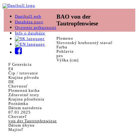
BAO von der
Danibull web
Databáza psov
Tautropfenwiese
Overenie príbuznosti
Info o databáze
Plemeno
Slovenský hrubosrstý stavač
Farba
Pohlavie
pes
Výška (cm)
F Generácia
F4
Čip / tetovanie
Krajina pôvodu
DE
Chovnosť
Plemenná kniha
Zdravotné testy
Krajina pôsobenia
Poznámka
Dátum narodenia
07.01.2025
Chovateľ
von der Tautropfenwiese
Dátum úhynu
Majiteľ