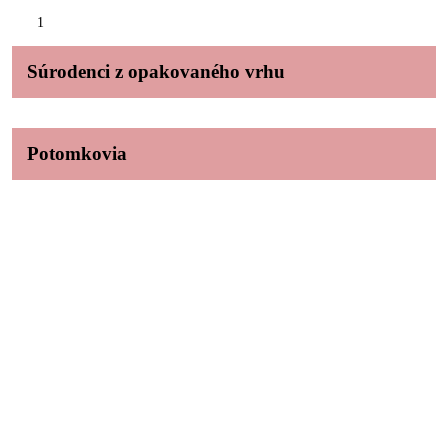
1
Súrodenci z opakovaného vrhu
Potomkovia