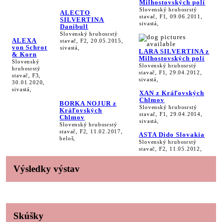
Milhostovských polí
Slovenský hrubosrstý
ALECTO
stavač, F1, 09.06.2011,
SILVERTINA
sivastá,
Danibull
Slovenský hrubosrstý
ALEXA
stavač, F2, 20.05.2015,
von Schrot
sivastá,
LARA SILVERTINA z
& Korn
Milhostovských polí
Slovenský
Slovenský hrubosrstý
hrubosrstý
stavač, F1, 29.04.2012,
stavač, F3,
sivastá,
30.01.2020,
sivastá,
XAN z Kráľovských
Chlmov
BORKA NOJUR z
Slovenský hrubosrstý
Kráľovských
stavač, F1, 29.04.2014,
Chlmov
sivastá,
Slovenský hrubosrstý
stavač, F2, 11.02.2017,
ASTA Dido Slovakia
beloš,
Slovenský hrubosrstý
stavač, F2, 11.05.2012,
Výsledky výstav
Skúšky