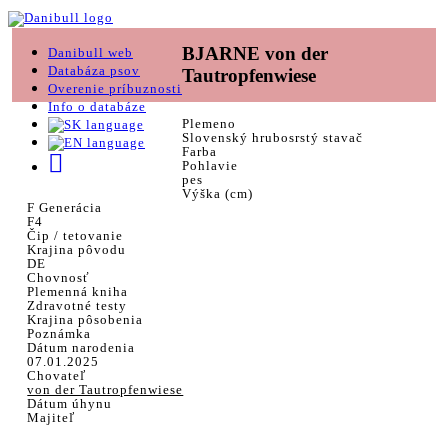
BJARNE von der
Danibull web
Databáza psov
Tautropfenwiese
Overenie príbuznosti
Info o databáze
Plemeno
Slovenský hrubosrstý stavač
Farba
Pohlavie
pes
Výška (cm)
F Generácia
F4
Čip / tetovanie
Krajina pôvodu
DE
Chovnosť
Plemenná kniha
Zdravotné testy
Krajina pôsobenia
Poznámka
Dátum narodenia
07.01.2025
Chovateľ
von der Tautropfenwiese
Dátum úhynu
Majiteľ