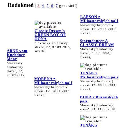
Rodokmeň
(
3
,
4
,
5
,
6
,
7
generácií)
LARSON z
Milhostovských polí
Slovenský hrubosrstý
stavač, F1, 29.04.2012,
Classic Dream's
sivastá,
GREEN BOY OF
OONA
Stormdancer A
Slovenský hrubosrstý
CLASSIC DREAM
stavač, F2, 07.09.2015,
Slovenský hrubosrstý
ARNE vom
sivastá,
stavač, 30.05.2008,
Knehdner
sivastá,
Moor
Slovenský
hrubosrstý
stavač, F3,
JUNÁK z
29.09.2017,
Milhostovských polí
MORENA z
Slovenský hrubosrstý
Milhostovských polí
stavač, F1, 09.06.2011,
Slovenský hrubosrstý
sivastá,
stavač, F2, 30.01.2013,
sivastá,
BONA z Búranských
polí
Slovenský hrubosrstý
stavač, F1, 11.06.2010,
JUNÁK z