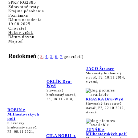
SPKP RG2385
Zdravotné testy
Krajina pôsobenia
Poznámka
Dátum narodenia
19.08.2025
Chovateľ
Hukov vršok
Dátum úhynu
Majiteľ
Rodokmeň
(
3
,
4
,
5
,
6
,
7
generácií)
JAGO Štraser
Slovenský hrubosrstý
stavač, F2, 18.11.2014,
ORLÍK Dru-
sivastá,
Wyd
Slovenský
hrubosrstý stavač,
KRÁSKA Dru-Wyd
F3, 18.11.2018,
Slovenský hrubosrstý
stavač, F2, 22.10.2012,
ROBIN z
sivastá,
Milhostovských
polí
Slovenský
hrubosrstý stavač,
JUNÁK z
F3, 06.11.2021,
Milhostovských polí
CILA NOBIL z