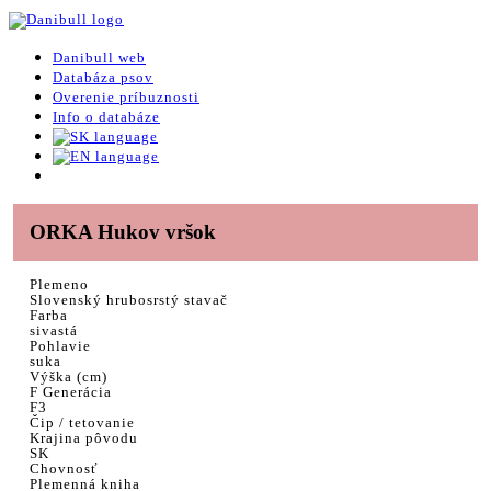
Danibull web
Databáza psov
Overenie príbuznosti
Info o databáze
ORKA Hukov vršok
Plemeno
Slovenský hrubosrstý stavač
Farba
sivastá
Pohlavie
suka
Výška (cm)
F Generácia
F3
Čip / tetovanie
Krajina pôvodu
SK
Chovnosť
Plemenná kniha