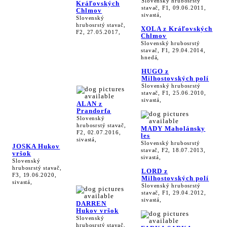
Slovenský hrubosrstý
Kráľovských
stavač, F1, 09.06.2011,
Chlmov
sivastá,
Slovenský
hrubosrstý stavač,
XOLA z Kráľovských
F2, 27.05.2017,
Chlmov
Slovenský hrubosrstý
stavač, F1, 29.04.2014,
hnedá,
HUGO z
Milhostovských polí
Slovenský hrubosrstý
stavač, F1, 25.06.2010,
sivastá,
ALAN z
Prandorfa
Slovenský
hrubosrstý stavač,
MADY Maholánsky
F2, 02.07.2016,
les
sivastá,
Slovenský hrubosrstý
JOSKA Hukov
stavač, F2, 18.07.2013,
vršok
sivastá,
Slovenský
hrubosrstý stavač,
LORD z
F3, 19.06.2020,
Milhostovských polí
sivastá,
Slovenský hrubosrstý
stavač, F1, 29.04.2012,
sivastá,
DARREN
Hukov vršok
Slovenský
hrubosrstý stavač,