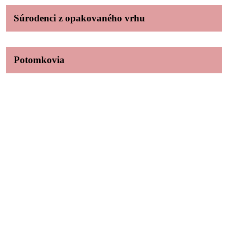
Súrodenci z opakovaného vrhu
Potomkovia
Ing. Daniel Hrežík