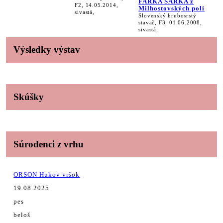
FARKA SARKA z
F2, 14.05.2014,
Milhostovských polí
sivastá,
Slovenský hrubosrstý
stavač, F3, 01.06.2008,
sivastá,
Výsledky výstav
Skúšky
Súrodenci z vrhu
ORSON Hukov vršok
19.08.2025
pes
beloš