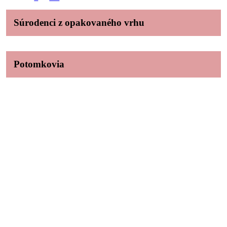
Súrodenci z opakovaného vrhu
Potomkovia