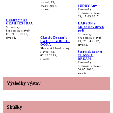
stavač, F4,
JUDDY Anv
26.06.2018,
sivastá,
Slovenský
hrubosrstý stavač,
F3, 17.05.2017,
Huntingtales
ČEAHPES IDJA
LARSON z
Milhostovských
Slovenský
polí
hrubosrstý stavač,
F3, 30.05.2021,
Slovenský
Classic Dream's
sivastá,
hrubosrstý stavač,
SWEET GIRL OF
F1, 29.04.2012,
OONA
sivastá,
Slovenský hrubosrstý
Stormdancer A
stavač, F2,
CLASSIC
07.09.2015,
DREAM
sivastá,
Slovenský
hrubosrstý stavač,
30.05.2008,
sivastá,
Výsledky výstav
Skúšky