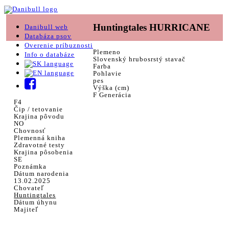
Huntingtales HURRICANE
Danibull web
Databáza psov
Overenie príbuznosti
Plemeno
Info o databáze
Slovenský hrubosrstý stavač
Farba
Pohlavie
pes
Výška (cm)
F Generácia
F4
Čip / tetovanie
Krajina pôvodu
NO
Chovnosť
Plemenná kniha
Zdravotné testy
Krajina pôsobenia
SE
Poznámka
Dátum narodenia
13.02.2025
Chovateľ
Huntingtales
Dátum úhynu
Majiteľ