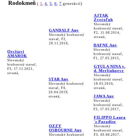
Rodokmeň
(
3
,
4
,
5
,
6
,
7
generácií)
AJTAK
Zveroľub
Slovenský
hrubosrstý stavač,
GANDALF Anv
F2, 11.08.2014,
Slovenský hrubosrstý
sivastá,
stavač, F2,
28.11.2016,
DAFNE Anv
Slovenský
Orcitavi
hrubosrstý stavač,
AMAROK
F1, 27.05.2015,
Slovenský
hrubosrstý stavač,
GYULA NINA v.
F3, 17.11.2021,
d. Merlinhoeve
sivastá,
Slovenský
STAR Anv
hrubosrstý stavač,
Slovenský hrubosrstý
18.05.2010,
stavač, F4,
sivastá,
20.04.2019,
JAWA Anv
sivastá,
Slovenský
hrubosrstý stavač,
F3, 17.05.2017,
FILIPPO Laura
´s Paradise
OZZY
Slovenský
OSBOURNE Anv
hrubosrstý stavač,
Slovenský hrubosrstý
F3, 03.06.2017,