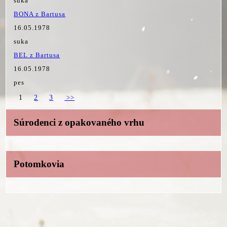
suka
BONA z Bartusa
16.05.1978
suka
BEL z Bartusa
16.05.1978
pes
1
2
3
>>
Súrodenci z opakovaného vrhu
Potomkovia