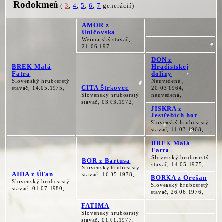
Rodokmeň
(
3
,
4
,
5
,
6
,
7
generácií)
AMOR z
Uničovska
Weimarský stavač,
21.06.1971,
DON z
BREK Malá
Hradistskej
Fatra
doliny
Slovenský hrubosrstý
Neuvedené ,
CITA Štrkovec
stavač, 14.05.1975,
20.03.1964,
Slovenský hrubosrstý
neuvedená,
stavač, 03.03.1972,
JISKRA z
Jestřebích hor
Slovenský hrubosrstý
stavač, 11.03.1968,
BREK Malá
Fatra
Slovenský hrubosrstý
BOR z Bartusa
stavač, 14.05.1975,
Slovenský hrubosrstý
AIDA z Úľan
stavač, 16.05.1978,
BORKA z Orešan
Slovenský hrubosrstý
Slovenský hrubosrstý
stavač, 01.07.1980,
stavač, 26.06.1976,
FATIMA
Slovenský hrubosrstý
stavač, 01.01.1977,