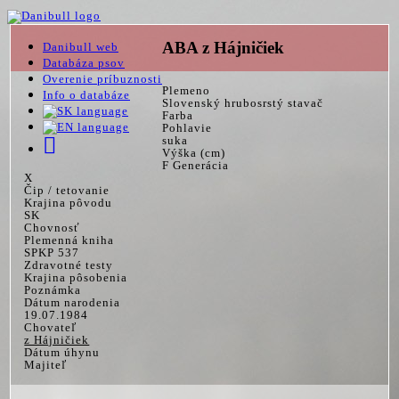
ABA z Hájničiek
Danibull web
Databáza psov
Overenie príbuznosti
Plemeno
Info o databáze
Slovenský hrubosrstý stavač
Farba
Pohlavie
suka
Výška (cm)
F Generácia
X
Čip / tetovanie
Krajina pôvodu
SK
Chovnosť
Plemenná kniha
SPKP 537
Zdravotné testy
Krajina pôsobenia
Poznámka
Dátum narodenia
19.07.1984
Chovateľ
z Hájničiek
Dátum úhynu
Majiteľ