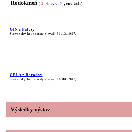
Rodokmeň
(
3
,
4
,
5
,
6
,
7
generácií)
GIN z Paloty
Slovenský hrubosrstý stavač, 31.12.1987,
CELA z Borodov
Slovenský hrubosrstý stavač, 08.08.1987,
Výsledky výstav