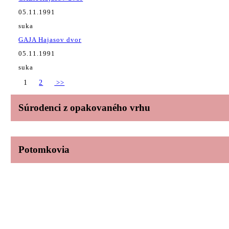
05.11.1991
suka
GAJA Hajasov dvor
05.11.1991
suka
1
2
>>
Súrodenci z opakovaného vrhu
Potomkovia