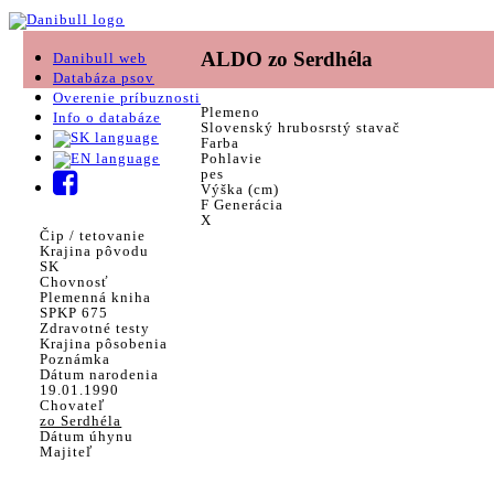
ALDO zo Serdhéla
Danibull web
Databáza psov
Overenie príbuznosti
Plemeno
Info o databáze
Slovenský hrubosrstý stavač
Farba
Pohlavie
pes
Výška (cm)
F Generácia
X
Čip / tetovanie
Krajina pôvodu
SK
Chovnosť
Plemenná kniha
SPKP 675
Zdravotné testy
Krajina pôsobenia
Poznámka
Dátum narodenia
19.01.1990
Chovateľ
zo Serdhéla
Dátum úhynu
Majiteľ