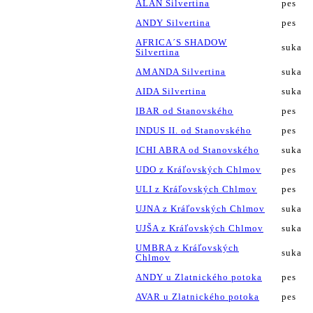
ALAN Silvertina
pes
ANDY Silvertina
pes
AFRICA´S SHADOW
suka
Silvertina
AMANDA Silvertina
suka
AIDA Silvertina
suka
IBAR od Stanovského
pes
INDUS II. od Stanovského
pes
ICHI ABRA od Stanovského
suka
UDO z Kráľovských Chlmov
pes
ULI z Kráľovských Chlmov
pes
UJNA z Kráľovských Chlmov
suka
UJŠA z Kráľovských Chlmov
suka
UMBRA z Kráľovských
suka
Chlmov
ANDY u Zlatnického potoka
pes
AVAR u Zlatnického potoka
pes