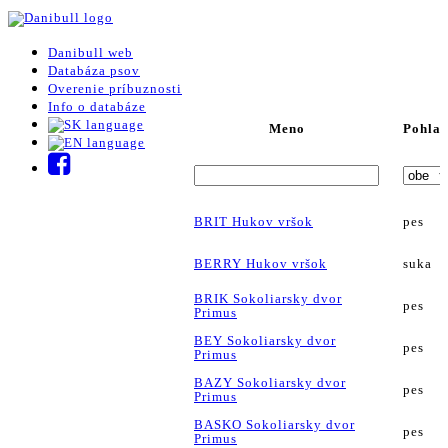
Danibull web
Databáza psov
Overenie príbuznosti
Info o databáze
Meno
Pohlav
BRIT Hukov vršok
pes
BERRY Hukov vršok
suka
BRIK Sokoliarsky dvor
pes
Primus
BEY Sokoliarsky dvor
pes
Primus
BAZY Sokoliarsky dvor
pes
Primus
BASKO Sokoliarsky dvor
pes
Primus