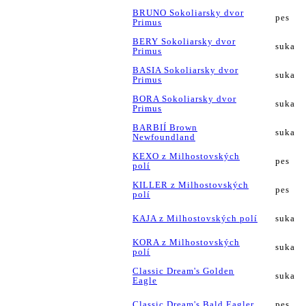
BRUNO Sokoliarsky dvor
pes
Primus
BERY Sokoliarsky dvor
suka
Primus
BASIA Sokoliarsky dvor
suka
Primus
BORA Sokoliarsky dvor
suka
Primus
BARBIÍ Brown
suka
Newfoundland
KEXO z Milhostovských
pes
polí
KILLER z Milhostovských
pes
polí
KAJA z Milhostovských polí
suka
KORA z Milhostovských
suka
polí
Classic Dream's Golden
suka
Eagle
Classic Dream's Bald Eagler
pes