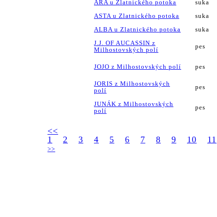
ARA u Zlatnického potoka
suka
ASTA u Zlatnického potoka
suka
ALBA u Zlatnického potoka
suka
J.J. OF AUCASSIN z
pes
Milhostovských polí
JOJO z Milhostovských polí
pes
JORIS z Milhostovských
pes
polí
JUNÁK z Milhostovských
pes
polí
<<
1
2
3
4
5
6
7
8
9
10
11
>>