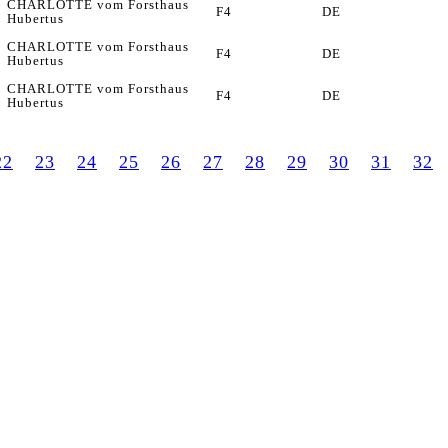
CHARLOTTE vom Forsthaus
F4
DE
Hubertus
CHARLOTTE vom Forsthaus
F4
DE
Hubertus
CHARLOTTE vom Forsthaus
F4
DE
Hubertus
22
23
24
25
26
27
28
29
30
31
32