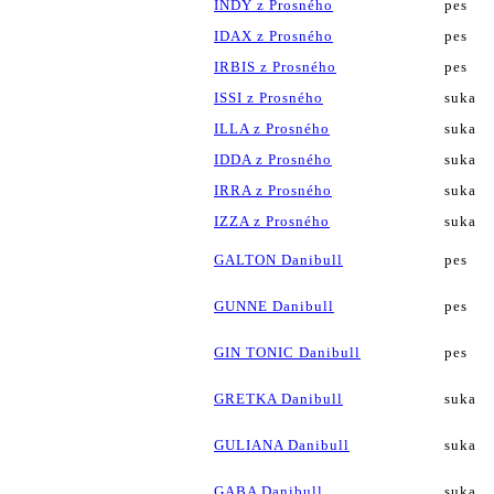
INDY z Prosného
pes
IDAX z Prosného
pes
IRBIS z Prosného
pes
ISSI z Prosného
suka
ILLA z Prosného
suka
IDDA z Prosného
suka
IRRA z Prosného
suka
IZZA z Prosného
suka
GALTON Danibull
pes
GUNNE Danibull
pes
GIN TONIC Danibull
pes
GRETKA Danibull
suka
GULIANA Danibull
suka
GABA Danibull
suka