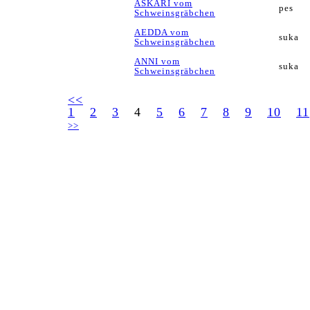
ASKARI vom
pes
Schweinsgräbchen
AEDDA vom
suka
Schweinsgräbchen
ANNI vom
suka
Schweinsgräbchen
<<
1
2
3
4
5
6
7
8
9
10
11
>>