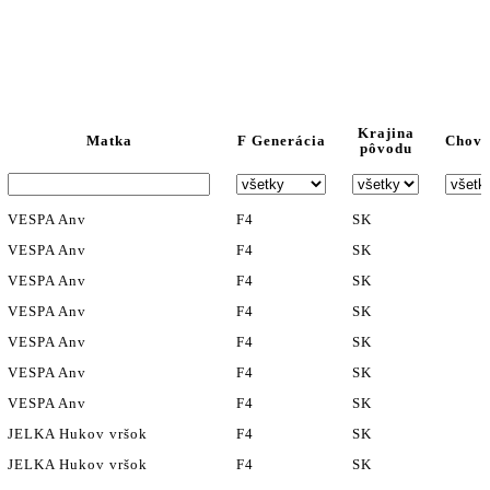
Krajina
Matka
F Generácia
Chovn
pôvodu
VESPA Anv
F4
SK
VESPA Anv
F4
SK
VESPA Anv
F4
SK
VESPA Anv
F4
SK
VESPA Anv
F4
SK
VESPA Anv
F4
SK
VESPA Anv
F4
SK
JELKA Hukov vršok
F4
SK
JELKA Hukov vršok
F4
SK