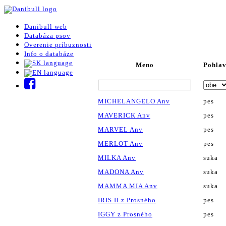
Danibull web
Databáza psov
Overenie príbuznosti
Info o databáze
Meno
Pohlav
MICHELANGELO Anv
pes
MAVERICK Anv
pes
MARVEL Anv
pes
MERLOT Anv
pes
MILKA Anv
suka
MADONA Anv
suka
MAMMA MIA Anv
suka
IRIS II z Prosného
pes
IGGY z Prosného
pes