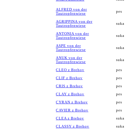
ALFRED von der
pes
Tautropfenwiese
AGRIPPINA von der
suka
Tautropfenwiese
ANTONIA von der
suka
Tautropfenwiese
ASPE von der
suka
Tautropfenwiese
ANUK von der
suka
Tautropfenwiese
CLEO z Brehov
pes
CLIF z Brehov
pes
CRIS z Brehov
pes
CLAY z Brehov
pes
CYRAN z Brehov
pes
CAVIER z Brehov
pes
CLEA z Brehov
suka
CLASSY z Brehov
suka