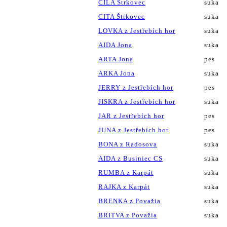
CILA Štrkovec
suka
CITA Štrkovec
suka
LOVKA z Jestřebích hor
suka
AIDA Jona
suka
ARTA Jona
pes
ARKA Jona
suka
JERRY z Jestřebích hor
pes
JISKRA z Jestřebích hor
suka
JAR z Jestřebích hor
pes
JUNA z Jestřebích hor
pes
BONA z Radosova
suka
AIDA z Businiec CS
suka
RUMBA z Karpát
suka
RAJKA z Karpát
suka
BRENKA z Považia
suka
BRITVA z Považia
suka