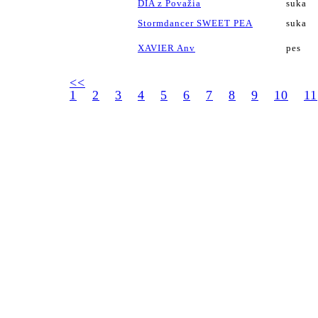
DIA z Považia
suka
Stormdancer SWEET PEA
suka
XAVIER Anv
pes
<<
1
2
3
4
5
6
7
8
9
10
11