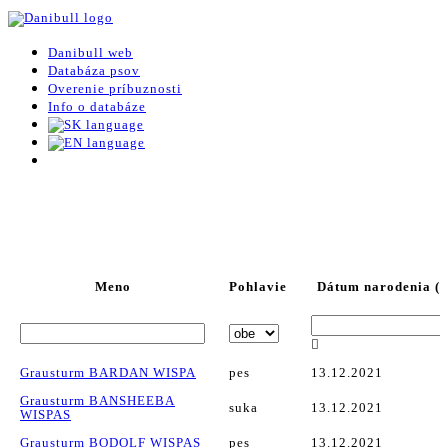
Danibull web
Databáza psov
Overenie príbuznosti
Info o databáze
Meno
Pohlavie
Dátum narodenia (o
Grausturm BARDAN WISPA
pes
13.12.2021
Grausturm BANSHEEBA
suka
13.12.2021
WISPAS
Grausturm BODOLF WISPAS
pes
13.12.2021