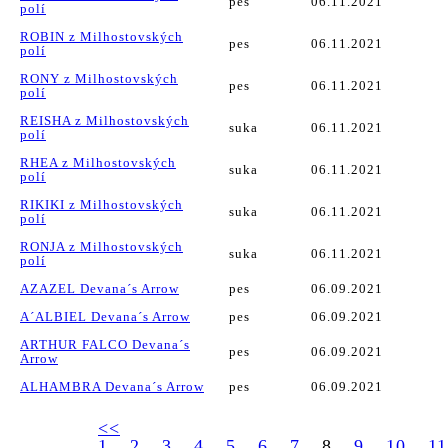
pes
06.11.2021
polí
ROBIN z Milhostovských
pes
06.11.2021
polí
RONY z Milhostovských
pes
06.11.2021
polí
REISHA z Milhostovských
suka
06.11.2021
polí
RHEA z Milhostovských
suka
06.11.2021
polí
RIKIKI z Milhostovských
suka
06.11.2021
polí
RONJA z Milhostovských
suka
06.11.2021
polí
AZAZEL Devana´s Arrow
pes
06.09.2021
A´ALBIEL Devana´s Arrow
pes
06.09.2021
ARTHUR FALCO Devana´s
pes
06.09.2021
Arrow
ALHAMBRA Devana´s Arrow
pes
06.09.2021
<<
1
2
3
4
5
6
7
8
9
10
11