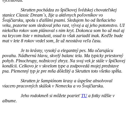
vycestovali.
Skrutten pochádza zo špičkovej švédskej chovateľskej
stanice Classic Dream´s, žije u aktívnych poľovníkov vo
Švajčiarsku, spolu s ďalšími psami.
Sledujem ho od šteňacieho
veku, pozorne som sledoval jeho rast, vývoj a aj jeho potomstvo. Už
niekoľko rokov som plánoval s nim kryt. Dokonca som ho už mal aj
na krycom liste v minulusti, osud to však zariadil inak. Keďže bude
mat v lete 8 rokov vedel som, že už neostáva veľa času.
Je to krásny, vysoký a elegantný pes. Ma očarujúcu
povahu. Nádhernú hlavu, skvelý balanc tela. Ma typicky priestorný
pohyb. Plnochrupy, nožnicový zhryz. Na svoj vek je stále v špičkovej
kondícii. Celkovo je v skvelom type a zodpovedá mojej predstave
psa. Plemenný typ je pre mňa dôležitý a Skrutten toto všetko spĺňa.
Skrutten je šampiónom krasy a úspešne absolvoval
viacero pracovných skúšok v Nemecku a vo Švajčiarsku.
Jeho rodokmeň si môžete pozrieť
TU
a fotky nižšie v
albume.