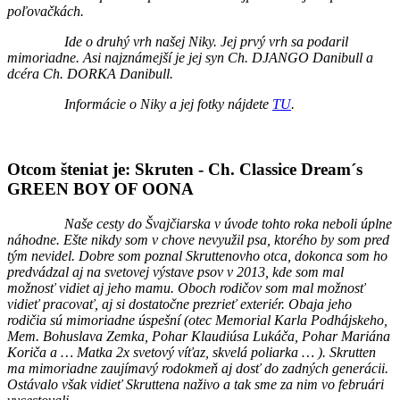
poľovačkách.
Ide o druhý vrh našej Niky. Jej prvý vrh sa podaril
mimoriadne. Asi najznámejší je jej syn Ch. DJANGO Danibull a
dcéra Ch. DORKA Danibull.
Informácie o Niky a jej fotky nájdete
TU
.
Otcom šteniat je: Skruten - Ch. Classice Dream´s
GREEN BOY OF OONA
Naše cesty do Švajčiarska v úvode tohto roka neboli úplne
náhodne. Ešte nikdy som v chove nevyužil psa, ktorého by som pred
tým nevidel. Dobre som poznal Skruttenovho otca, dokonca som ho
predvádzal aj na svetovej výstave psov v 2013, kde som mal
možnosť vidiet aj jeho mamu. Oboch rodičov som mal možnosť
vidieť pracovať, aj si dostatočne prezrieť exteriér. Obaja jeho
rodičia sú mimoriadne úspešní (otec Memorial Karla Podhájskeho,
Mem. Bohuslava Zemka, Pohar Klaudiúsa Lukáča, Pohar Mariána
Koriča a … Matka 2x svetový víťaz, skvelá poliarka … ). Skrutten
ma mimoriadne zaujímavý rodokmeň aj dosť do zadných generácii.
Ostávalo však vidieť Skruttena naživo a tak sme za nim vo februári