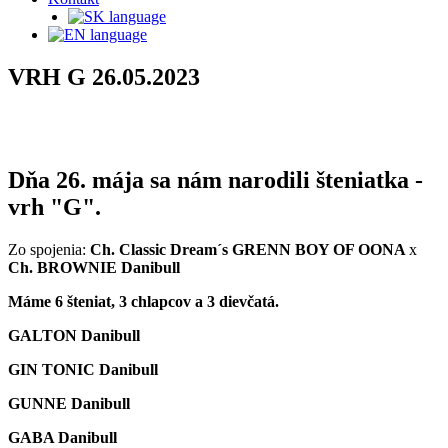
VRH G 26.05.2023
Dňa 26. mája sa nám narodili šteniatka -
vrh "G".
Zo spojenia:
Ch. Classic Dream´s GRENN BOY OF OONA
x
Ch. BROWNIE Danibull
Máme 6 šteniat, 3 chlapcov a 3 dievčatá.
GALTON Danibull
GIN TONIC Danibull
GUNNE Danibull
GABA Danibull