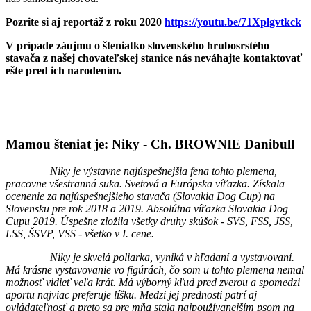
Pozrite si aj reportáž z roku 2020
https://youtu.be/71Xplgvtkck
V prípade záujmu o šteniatko slovenského hrubosrstého
stavača z našej chovateľskej stanice nás neváhajte kontaktovať
ešte pred ich narodením.
Mamou šteniat je: Niky - Ch. BROWNIE Danibull
Niky je výstavne najúspešnejšia fena tohto plemena,
pracovne všestranná suka. Svetová a Európska víťazka. Získala
ocenenie za najúspešnejšieho stavača (Slovakia Dog Cup) na
Slovensku pre rok 2018 a 2019. Absolútna víťazka Slovakia Dog
Cupu 2019. Úspešne zložila všetky druhy skúšok - SVS, FSS, JSS,
LSS, ŠSVP, VSS - všetko v I. cene.
Niky je skvelá poliarka, vyniká v hľadaní a vystavovaní.
Má krásne vystavovanie vo figúrách, čo som u tohto plemena nemal
možnosť vidieť veľa krát. Má výborný kľud pred zverou a spomedzi
aportu najviac preferuje líšku. Medzi jej prednosti patrí aj
ovládateľnosť a preto sa pre mňa stala najpoužívanejším psom na