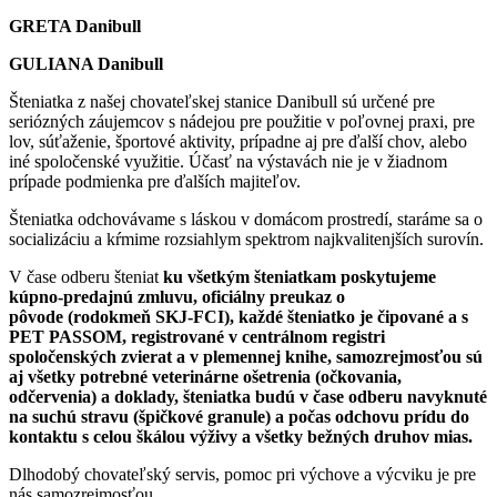
GRETA Danibull
GULIANA Danibull
Šteniatka z našej chovateľskej stanice Danibull sú určené pre
seriózných záujemcov s nádejou pre použitie v poľovnej praxi, pre
lov, súťaženie, športové aktivity, prípadne aj pre ďalší chov, alebo
iné spoločenské využitie. Účasť na výstavách nie je v žiadnom
prípade podmienka pre ďalších majiteľov.
Šteniatka odchovávame s láskou v domácom prostredí, staráme sa o
socializáciu a kŕmime rozsiahlym spektrom najkvalitenjších surovín.
V čase odberu šteniat
ku všetkým šteniatkam poskytujeme
kúpno-predajnú zmluvu, oficiálny preukaz o
pôvode (rodokmeň SKJ-FCI), každé šteniatko je čipované a s
PET PASSOM, registrované v centrálnom registri
spoločenských zvierat a v plemennej knihe, samozrejmosťou sú
aj všetky potrebné veterinárne ošetrenia (očkovania,
odčervenia) a doklady, šteniatka budú v čase odberu navyknuté
na suchú stravu (špičkové granule) a počas odchovu prídu do
kontaktu s celou škálou výživy a všetky bežných druhov mias.
Dlhodobý chovateľský servis, pomoc pri výchove a výcviku je pre
nás samozrejmosťou.