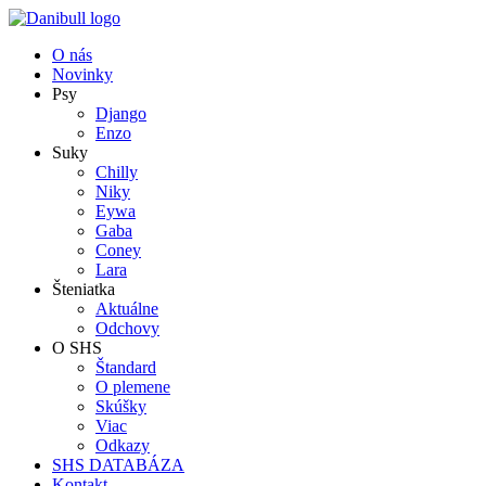
O nás
Novinky
Psy
Django
Enzo
Suky
Chilly
Niky
Eywa
Gaba
Coney
Lara
Šteniatka
Aktuálne
Odchovy
O SHS
Štandard
O plemene
Skúšky
Viac
Odkazy
SHS DATABÁZA
Kontakt