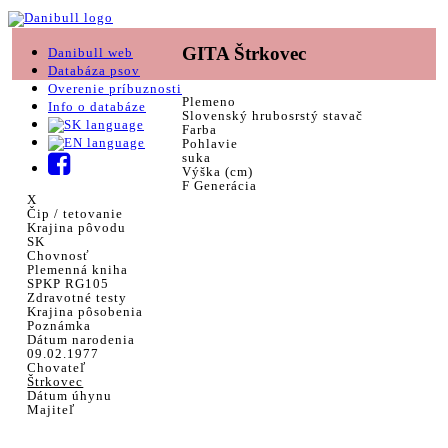
GITA Štrkovec
Danibull web
Databáza psov
Overenie príbuznosti
Plemeno
Info o databáze
Slovenský hrubosrstý stavač
Farba
Pohlavie
suka
Výška (cm)
F Generácia
X
Čip / tetovanie
Krajina pôvodu
SK
Chovnosť
Plemenná kniha
SPKP RG105
Zdravotné testy
Krajina pôsobenia
Poznámka
Dátum narodenia
09.02.1977
Chovateľ
Štrkovec
Dátum úhynu
Majiteľ