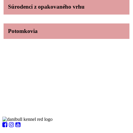
Súrodenci z opakovaného vrhu
Potomkovia