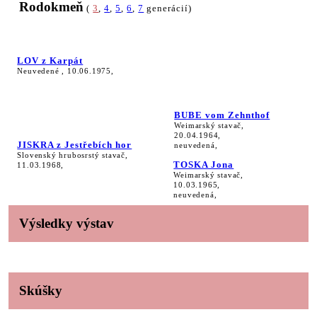
Rodokmeň
(
3
,
4
,
5
,
6
,
7
generácií)
LOV z Karpát
Neuvedené , 10.06.1975,
BUBE vom Zehnthof
Weimarský stavač,
20.04.1964,
JISKRA z Jestřebích hor
neuvedená,
Slovenský hrubosrstý stavač,
TOSKA Jona
11.03.1968,
Weimarský stavač,
10.03.1965,
neuvedená,
Výsledky výstav
Skúšky