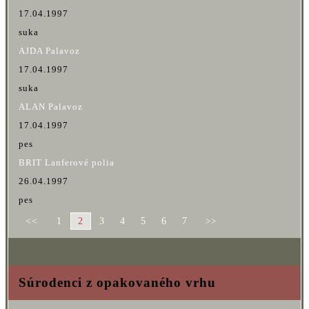
17.04.1997
suka
AJDA Palavoz
17.04.1997
suka
ALAN Palavoz
17.04.1997
pes
BRIT Lanferové polia
26.04.1997
pes
<<
1
2
3
4
5
6
7
>>
Súrodenci z opakovaného vrhu