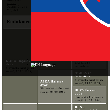
Zoani
Dátum úhynu
Majiteľ
Rodokmeň
(
3
,
4
,
5
,
6
,
7
generácií)
DORIS z
Krokocinskych
lesu
Weimarský stavač,
KAZAN Nestor
04.01.1980,
Weimarský stavač,
neuvedená,
07.06.1988,
CARDA Nestor
Weimarský stavač,
KORO Hajasov
13.05.1984,
dvor
neuvedená,
Slovenský hrubosrstý
stavač, 10.08.1995,
AGRES zo
Sobotišťa
Slovenský hrubosrstý
AJKA Hajasov
stavač, 14.05.1983,
dvor
Slovenský hrubosrstý
DEVA Čierna
stavač, 09.09.1987,
voda
Slovenský hrubosrstý
stavač, 11.07.1984,
BEN z