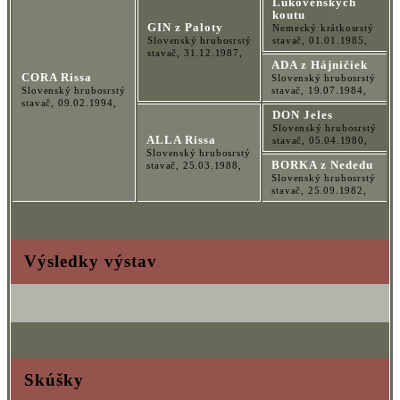
Lukovenských
koutu
GIN z Paloty
Nemecký krátkosrstý
Slovenský hrubosrstý
stavač, 01.01.1985,
stavač, 31.12.1987,
ADA z Hájničiek
CORA Rissa
Slovenský hrubosrstý
Slovenský hrubosrstý
stavač, 19.07.1984,
stavač, 09.02.1994,
DON Jeles
Slovenský hrubosrstý
ALLA Rissa
stavač, 05.04.1980,
Slovenský hrubosrstý
BORKA z Nededu
stavač, 25.03.1988,
Slovenský hrubosrstý
stavač, 25.09.1982,
Výsledky výstav
Skúšky