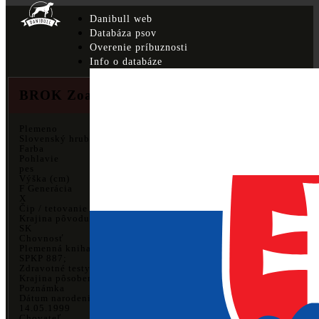
Danibull web
Databáza psov
Overenie príbuznosti
Info o databáze
BROK Zoani
Plemeno
Slovenský hrubosrstý stavač
Farba
Pohlavie
pes
Výška (cm)
F Generácia
X
Čip / tetovanie
Krajina pôvodu
SK
Chovnosť
Plemenná kniha
SPKP 887;
Zdravotné testy
Krajina pôsobenia
Poznámka
Dátum narodenia
14.05.1999
Chovateľ