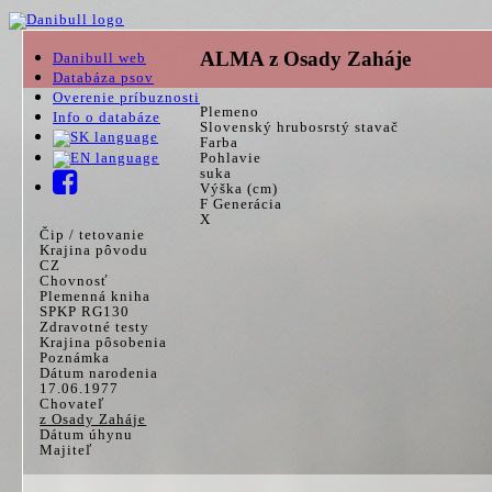
ALMA z Osady Zaháje
Danibull web
Databáza psov
Overenie príbuznosti
Plemeno
Info o databáze
Slovenský hrubosrstý stavač
Farba
Pohlavie
suka
Výška (cm)
F Generácia
X
Čip / tetovanie
Krajina pôvodu
CZ
Chovnosť
Plemenná kniha
SPKP RG130
Zdravotné testy
Krajina pôsobenia
Poznámka
Dátum narodenia
17.06.1977
Chovateľ
z Osady Zaháje
Dátum úhynu
Majiteľ