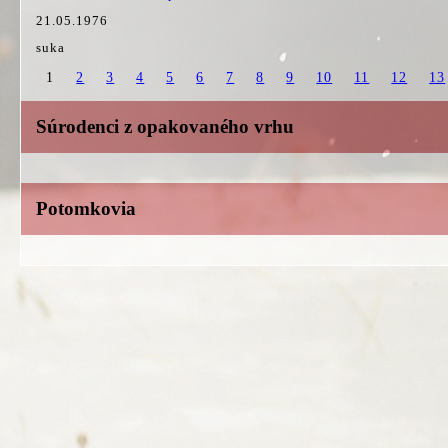
21.05.1976
suka
1
2
3
4
5
6
7
8
9
10
11
12
13
Súrodenci z opakovaného vrhu
Potomkovia