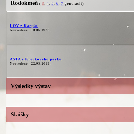
Rodokmeň
(
3
,
4
,
5
,
6
,
7
generácií)
LOV z Karpát
Neuvedené , 10.06.1975,
ASTA z Krečkového parku
Neuvedené , 22.05.2019,
Výsledky výstav
Skúšky