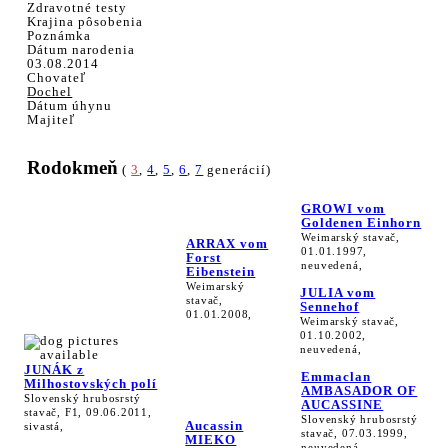
Zdravotné testy
Krajina pôsobenia
Poznámka
Dátum narodenia
03.08.2014
Chovateľ
Dochel
Dátum úhynu
Majiteľ
Rodokmeň
(
3
,
4
,
5
,
6
,
7
generácií)
GROWI vom
Goldenen Einhorn
Weimarský stavač,
ARRAX vom
01.01.1997,
Forst
neuvedená,
Eibenstein
Weimarský
JULIA vom
stavač,
Sennehof
01.01.2008,
Weimarský stavač,
01.10.2002,
neuvedená,
JUNÁK z
Emmaclan
Milhostovských polí
AMBASADOR OF
Slovenský hrubosrstý
AUCASSINE
stavač, F1, 09.06.2011,
Slovenský hrubosrstý
Aucassin
sivastá,
stavač, 07.03.1999,
MIEKO
neuvedená,