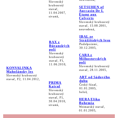
Slovenský
hrubosrstý
SETSUHEN of
stavač,
Auccasin De L
11.04.2007,
Etang aux
sivastá,
Colverts
Slovenský hrubosrstý
stavač, 15.08.2001,
neuvedená,
IBAL ze
Strážištských lesu
BAX z
Pudelpointer,
Búranských
30.12.2005,
polí
Slovenský
CARA z
hrubosrstý
Milhostovských
stavač, F1,
polí
11.06.2010,
Slovenský hrubosrstý
KONVALINKA
stavač, 28.11.2005,
Maholánsky les
Slovenský hrubosrstý
ART od Sádového
stavač, F2, 11.04.2012,
dubu
PRIMA
Český fúzač,
Kaicul
01.01.2005,
Slovenský
beloš,
hrubosrstý
stavač, F1,
HERA Elika
30.04.2010,
Bohemia
sivastá,
Weimarský stavač,
01.01.2005,