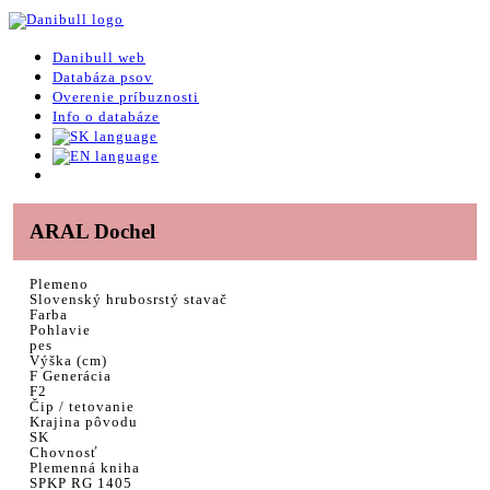
Danibull web
Databáza psov
Overenie príbuznosti
Info o databáze
ARAL Dochel
Plemeno
Slovenský hrubosrstý stavač
Farba
Pohlavie
pes
Výška (cm)
F Generácia
F2
Čip / tetovanie
Krajina pôvodu
SK
Chovnosť
Plemenná kniha
SPKP RG 1405