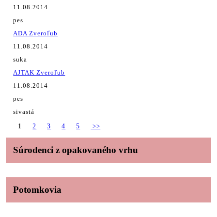
11.08.2014
pes
ADA Zveroľub
11.08.2014
suka
AJTAK Zveroľub
11.08.2014
pes
sivastá
1
2
3
4
5
>>
Súrodenci z opakovaného vrhu
Potomkovia