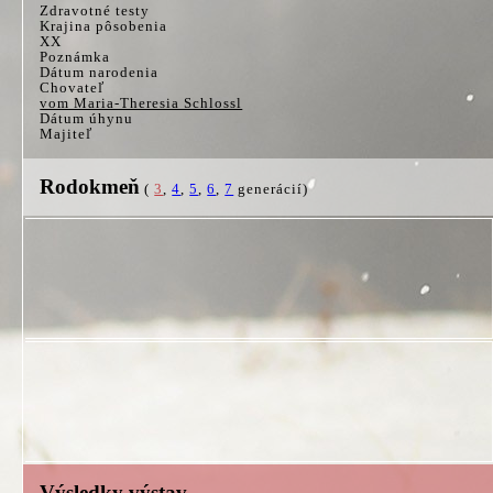
Zdravotné testy
Krajina pôsobenia
XX
Poznámka
Dátum narodenia
Chovateľ
vom Maria-Theresia Schlossl
Dátum úhynu
Majiteľ
Rodokmeň
(
3
,
4
,
5
,
6
,
7
generácií)
Výsledky výstav