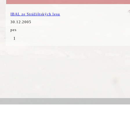
IBAL ze Strážištských lesu
30.12.2005
pes
1
Ing. Daniel Hrežík