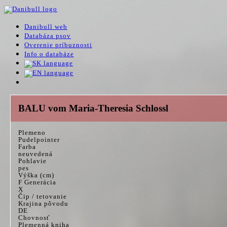
Danibull web
Databáza psov
Overenie príbuznosti
Info o databáze
BALU vom Maria-Theresia Schlossl
Plemeno
Pudelpointer
Farba
neuvedená
Pohlavie
pes
Výška (cm)
F Generácia
X
Čip / tetovanie
Krajina pôvodu
DE
Chovnosť
Plemenná kniha