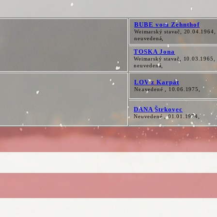
BUBE vom Zehnthof
Weimarský stavač, 20.04.1964,
neuvedená,
TOSKA Jona
Weimarský stavač, 10.03.1965,
neuvedená,
LOV z Karpát
Neuvedené , 10.06.1975,
DANA Štrkovec
Neuvedené , 01.01.1974,