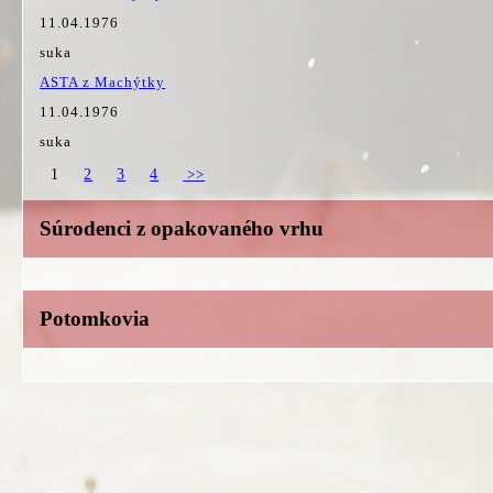
11.04.1976
suka
ASTA z Machýtky
11.04.1976
suka
1
2
3
4
>>
Súrodenci z opakovaného vrhu
Potomkovia