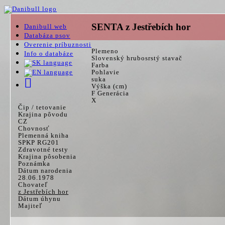
SENTA z Jestřebích hor
Danibull web
Databáza psov
Overenie príbuznosti
Plemeno
Info o databáze
Slovenský hrubosrstý stavač
Farba
Pohlavie
suka
Výška (cm)
F Generácia
X
Čip / tetovanie
Krajina pôvodu
CZ
Chovnosť
Plemenná kniha
SPKP RG201
Zdravotné testy
Krajina pôsobenia
Poznámka
Dátum narodenia
28.06.1978
Chovateľ
z Jestřebích hor
Dátum úhynu
Majiteľ