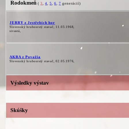
Rodokmeň
(
3
,
4
,
5
,
6
,
7
generácií)
JERRY z Jestřebích hor
Slovenský hrubosrstý stavač, 11.03.1968,
sivastá,
AKRA z Považia
Slovenský hrubosrstý stavač, 02.05.1976,
Výsledky výstav
Skúšky