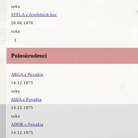
suka
STELA z Jestřebích hor
28.06.1978
suka
1
Polosúrodenci
ARGA z Považia
14.12.1975
suka
AIDA z Považia
14.12.1975
suka
ADOR z Považia
14.12.1975