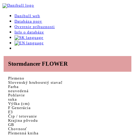
Danibull web
Databáza psov
Overenie príbuznosti
Info o databáze
Stormdancer FLOWER
Plemeno
Slovenský hrubosrstý stavač
Farba
neuvedená
Pohlavie
suka
Výška (cm)
F Generácia
F3
Čip / tetovanie
Krajina pôvodu
GB
Chovnosť
Plemenná kniha