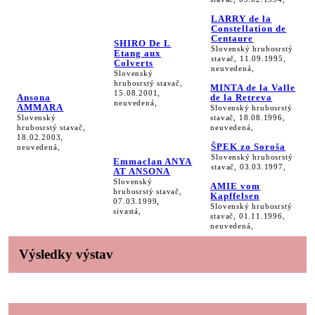
LARRY de la
Constellation de
Centaure
SHIRO De L
Slovenský hrubosrstý
Etang aux
stavač, 11.09.1995,
Colverts
neuvedená,
Slovenský
hrubosrstý stavač,
MINTA de la Valle
15.08.2001,
Ansona
de la Retreva
neuvedená,
AMMARA
Slovenský hrubosrstý
Slovenský
stavač, 18.08.1996,
hrubosrstý stavač,
neuvedená,
18.02.2003,
ŠPEK zo Soroša
neuvedená,
Slovenský hrubosrstý
Emmaclan ANYA
stavač, 03.03.1997,
AT ANSONA
Slovenský
AMIE vom
hrubosrstý stavač,
Kapffelsen
07.03.1999,
Slovenský hrubosrstý
sivastá,
stavač, 01.11.1996,
neuvedená,
Výsledky výstav