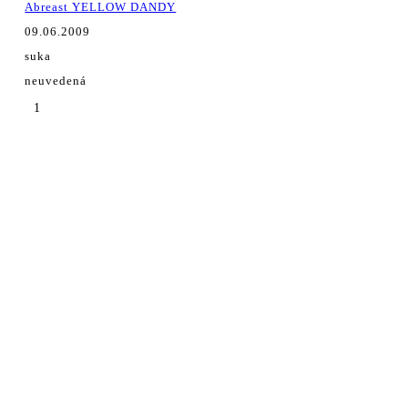
Abreast YELLOW DANDY
09.06.2009
suka
neuvedená
1
Ing. Daniel Hrežík
Hviezdoslavov, Slovenská republika