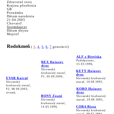
Zdravotné testy
Krajina pôsobenia
GB
Poznámka
Dátum narodenia
21.04.2005
Chovateľ
Stormdancer
Dátum úhynu
Majiteľ
Rodokmeň
(
3
,
4
,
5
,
6
,
7
generácií)
ALF z Bítešska
Pudelpointer,
REX Hajasov
15.03.1996,
dvor
Slovenský
KETY Hajasov
hrubosrstý stavač,
dvor
F1, 03.09.2000,
EVAR Kaicul
Slovenský hrubosrstý
Slovenský
stavač, 10.08.1995,
hrubosrstý stavač,
KORO Hajasov
F2, 08.09.2003,
dvor
sivastá,
BONY Zoani
Slovenský hrubosrstý
Slovenský
stavač, 10.08.1995,
hrubosrstý stavač,
CORA Rissa
14.05.1999,
Slovenský hrubosrstý
stavač, 09.02.1994,