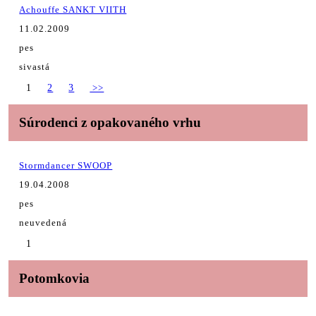
Achouffe SANKT VIITH
11.02.2009
pes
sivastá
1
2
3
>>
Súrodenci z opakovaného vrhu
Stormdancer SWOOP
19.04.2008
pes
neuvedená
1
Potomkovia