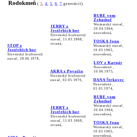
Rodokmeň
(
3
,
4
,
5
,
6
,
7
generácií)
BUBE vom
Zehnthof
Weimarský stavač,
JERRY z
20.04.1964,
Jestřebích hor
neuvedená,
Slovenský hrubosrstý
stavač, 11.03.1968,
TOSKA Jona
sivastá,
STOP z
Weimarský stavač,
Jestřebích hor
10.03.1965,
Slovenský hrubosrstý
neuvedená,
stavač, 28.06.1978,
LOV z Karpát
Neuvedené ,
AKRA z Považia
10.06.1975,
Slovenský hrubosrstý
DANA Štrkovec
stavač, 02.05.1976,
Neuvedené ,
01.01.1974,
BUBE vom
Zehnthof
Weimarský stavač,
JERRY z
20.04.1964,
Jestřebích hor
neuvedená,
Slovenský hrubosrstý
stavač, 11.03.1968,
TOSKA Jona
sivastá,
Weimarský stavač,
10.03.1965,
neuvedená,