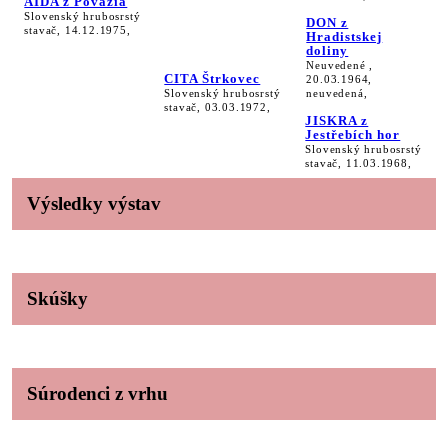
AIDA z Považia
Slovenský hrubosrstý
DON z
stavač, 14.12.1975,
Hradistskej
doliny
Neuvedené ,
CITA Štrkovec
20.03.1964,
Slovenský hrubosrstý
neuvedená,
stavač, 03.03.1972,
JISKRA z
Jestřebích hor
Slovenský hrubosrstý
stavač, 11.03.1968,
Výsledky výstav
Skúšky
Súrodenci z vrhu