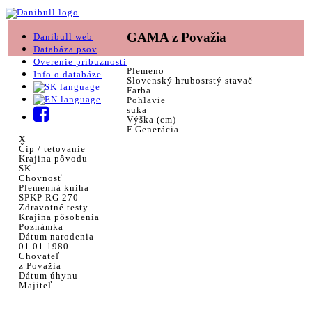
GAMA z Považia
Danibull web
Databáza psov
Overenie príbuznosti
Plemeno
Info o databáze
Slovenský hrubosrstý stavač
Farba
Pohlavie
suka
Výška (cm)
F Generácia
X
Čip / tetovanie
Krajina pôvodu
SK
Chovnosť
Plemenná kniha
SPKP RG 270
Zdravotné testy
Krajina pôsobenia
Poznámka
Dátum narodenia
01.01.1980
Chovateľ
z Považia
Dátum úhynu
Majiteľ