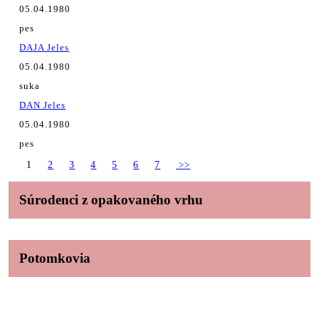
05.04.1980
pes
DAJA Jeles
05.04.1980
suka
DAN Jeles
05.04.1980
pes
1
2
3
4
5
6
7
>>
Súrodenci z opakovaného vrhu
Potomkovia