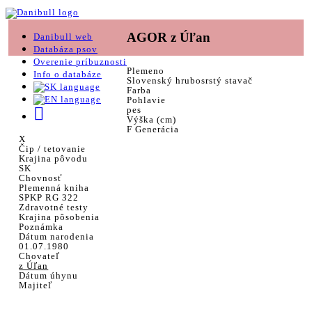
AGOR z Úľan
Danibull web
Databáza psov
Overenie príbuznosti
Plemeno
Info o databáze
Slovenský hrubosrstý stavač
Farba
Pohlavie
pes
Výška (cm)
F Generácia
X
Čip / tetovanie
Krajina pôvodu
SK
Chovnosť
Plemenná kniha
SPKP RG 322
Zdravotné testy
Krajina pôsobenia
Poznámka
Dátum narodenia
01.07.1980
Chovateľ
z Úľan
Dátum úhynu
Majiteľ