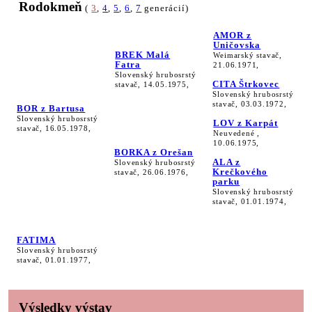
Rodokmeň
(
3
,
4
,
5
,
6
,
7
generácií)
AMOR z
Uničovska
BREK Malá
Weimarský stavač,
Fatra
21.06.1971,
Slovenský hrubosrstý
CITA Štrkovec
stavač, 14.05.1975,
Slovenský hrubosrstý
stavač, 03.03.1972,
BOR z Bartusa
Slovenský hrubosrstý
LOV z Karpát
stavač, 16.05.1978,
Neuvedené ,
10.06.1975,
BORKA z Orešan
ALA z
Slovenský hrubosrstý
Krečkového
stavač, 26.06.1976,
parku
Slovenský hrubosrstý
stavač, 01.01.1974,
FATIMA
Slovenský hrubosrstý
stavač, 01.01.1977,
Výsledky výstav