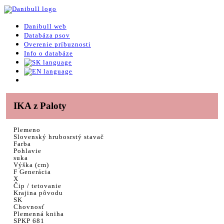
Danibull web
Databáza psov
Overenie príbuznosti
Info o databáze
IKA z Paloty
Plemeno
Slovenský hrubosrstý stavač
Farba
Pohlavie
suka
Výška (cm)
F Generácia
X
Čip / tetovanie
Krajina pôvodu
SK
Chovnosť
Plemenná kniha
SPKP 681