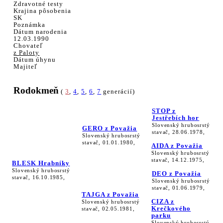
Zdravotné testy
Krajina pôsobenia
SK
Poznámka
Dátum narodenia
12.03.1990
Chovateľ
z Paloty
Dátum úhynu
Majiteľ
Rodokmeň
(
3
,
4
,
5
,
6
,
7
generácií)
STOP z
Jestřebích hor
Slovenský hrubosrstý
GERO z Považia
stavač, 28.06.1978,
Slovenský hrubosrstý
stavač, 01.01.1980,
AIDA z Považia
Slovenský hrubosrstý
stavač, 14.12.1975,
BLESK Hrabníky
Slovenský hrubosrstý
DEO z Považia
stavač, 16.10.1985,
Slovenský hrubosrstý
stavač, 01.06.1979,
TAJGA z Považia
CIZA z
Slovenský hrubosrstý
Krečkového
stavač, 02.05.1981,
parku
Slovenský hrubosrstý