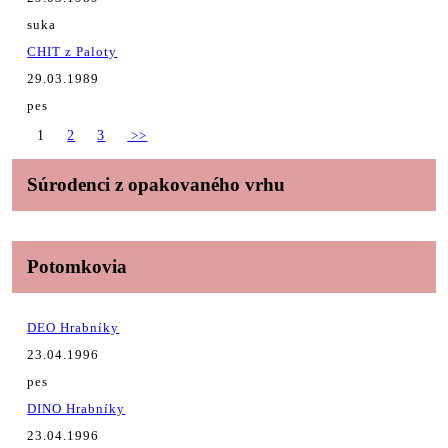
suka
CHIT z Paloty
29.03.1989
pes
1
2
3
>>
Súrodenci z opakovaného vrhu
Potomkovia
DEO Hrabníky
23.04.1996
pes
DINO Hrabníky
23.04.1996