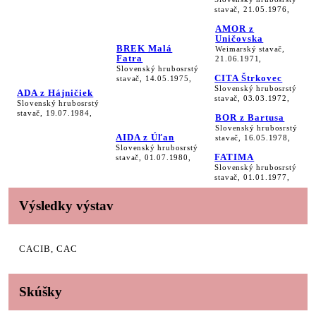
stavač, 21.05.1976,
AMOR z
Uničovska
BREK Malá
Weimarský stavač,
Fatra
21.06.1971,
Slovenský hrubosrstý
CITA Štrkovec
stavač, 14.05.1975,
Slovenský hrubosrstý
ADA z Hájničiek
stavač, 03.03.1972,
Slovenský hrubosrstý
stavač, 19.07.1984,
BOR z Bartusa
Slovenský hrubosrstý
AIDA z Úľan
stavač, 16.05.1978,
Slovenský hrubosrstý
FATIMA
stavač, 01.07.1980,
Slovenský hrubosrstý
stavač, 01.01.1977,
Výsledky výstav
CACIB, CAC
Skúšky