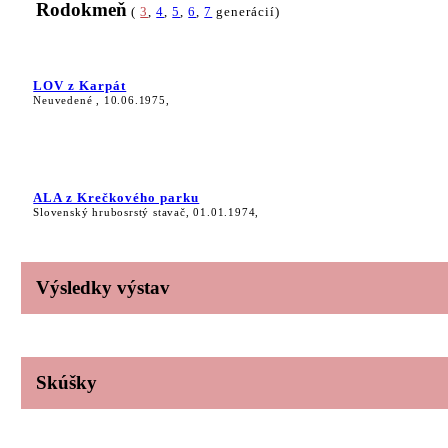
Rodokmeň
(
3
,
4
,
5
,
6
,
7
generácií)
LOV z Karpát
Neuvedené , 10.06.1975,
ALA z Krečkového parku
Slovenský hrubosrstý stavač, 01.01.1974,
Výsledky výstav
Skúšky