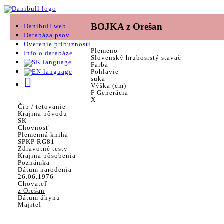
BOJKA z Orešan
Danibull web
Databáza psov
Overenie príbuznosti
Plemeno
Info o databáze
Slovenský hrubosrstý stavač
Farba
Pohlavie
suka
Výška (cm)
F Generácia
X
Čip / tetovanie
Krajina pôvodu
SK
Chovnosť
Plemenná kniha
SPKP RG81
Zdravotné testy
Krajina pôsobenia
Poznámka
Dátum narodenia
26.06.1976
Chovateľ
z Orešan
Dátum úhynu
Majiteľ