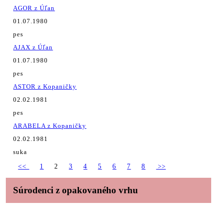
AGOR z Úľan
01.07.1980
pes
AJAX z Úľan
01.07.1980
pes
ASTOR z Kopaničky
02.02.1981
pes
ARABELA z Kopaničky
02.02.1981
suka
<<
1
2
3
4
5
6
7
8
>>
Súrodenci z opakovaného vrhu