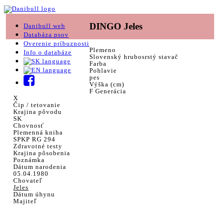
DINGO Jeles
Danibull web
Databáza psov
Overenie príbuznosti
Plemeno
Info o databáze
Slovenský hrubosrstý stavač
Farba
Pohlavie
pes
Výška (cm)
F Generácia
X
Čip / tetovanie
Krajina pôvodu
SK
Chovnosť
Plemenná kniha
SPKP RG 294
Zdravotné testy
Krajina pôsobenia
Poznámka
Dátum narodenia
05.04.1980
Chovateľ
Jeles
Dátum úhynu
Majiteľ