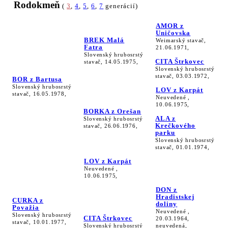
Rodokmeň
(
3
,
4
,
5
,
6
,
7
generácií)
AMOR z
Uničovska
BREK Malá
Weimarský stavač,
Fatra
21.06.1971,
Slovenský hrubosrstý
CITA Štrkovec
stavač, 14.05.1975,
Slovenský hrubosrstý
stavač, 03.03.1972,
BOR z Bartusa
Slovenský hrubosrstý
LOV z Karpát
stavač, 16.05.1978,
Neuvedené ,
10.06.1975,
BORKA z Orešan
ALA z
Slovenský hrubosrstý
Krečkového
stavač, 26.06.1976,
parku
Slovenský hrubosrstý
stavač, 01.01.1974,
LOV z Karpát
Neuvedené ,
10.06.1975,
DON z
Hradistskej
CURKA z
doliny
Považia
Neuvedené ,
Slovenský hrubosrstý
CITA Štrkovec
20.03.1964,
stavač, 10.01.1977,
Slovenský hrubosrstý
neuvedená,