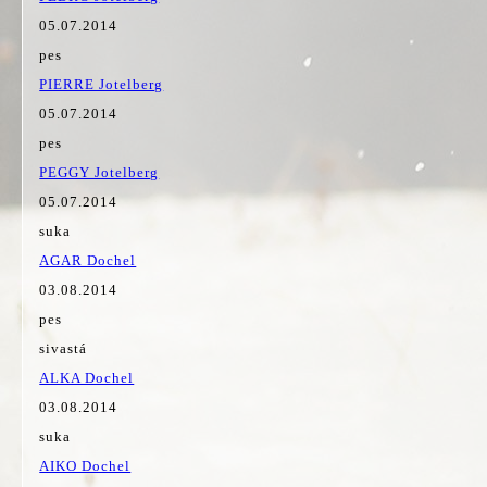
05.07.2014
pes
PIERRE Jotelberg
05.07.2014
pes
PEGGY Jotelberg
05.07.2014
suka
AGAR Dochel
03.08.2014
pes
sivastá
ALKA Dochel
03.08.2014
suka
AIKO Dochel