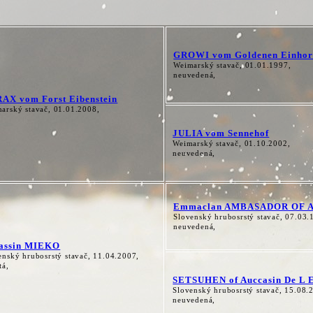
GROWI vom Goldenen Einho
Weimarský stavač, 01.01.1997,
neuvedená,
AX vom Forst Eibenstein
arský stavač, 01.01.2008,
JULIA vom Sennehof
Weimarský stavač, 01.10.2002,
neuvedená,
Emmaclan AMBASADOR OF 
Slovenský hrubosrstý stavač, 07.03.
neuvedená,
assin MIEKO
enský hrubosrstý stavač, 11.04.2007,
tá,
SETSUHEN of Auccasin De L E
Slovenský hrubosrstý stavač, 15.08.
neuvedená,