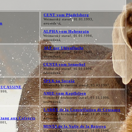
CENT vom Pfadelsberg
Weimarský stavač, 01.01.1993,
rn
neuvedená,
ALPHA vom Hohenrain
Weimarský stavač, 01.01.1994,
neuvedená,
ALF zur Uhlenflucht
Weimarský stavač, 01.01.1995,
neuvedená,
CENTA vom Sennehof
Weimarský stavač, 01.01.1996,
neuvedená,
ŠPEK zo Soroša
Slovenský hrubosrstý stavač, 03.03.1997,
AUCASSINE
1999,
AMIE vom Kapffelsen
Slovenský hrubosrstý stavač, 01.11.1996,
neuvedená,
LARRY de la Constellation de Centaure
Slovenský hrubosrstý stavač, 11.09.1995,
tang aux Colverts
neuvedená,
2001,
MINTA de la Valle de la Retreva
Slovenský hrubosrstý stavač, 18.08.1996,