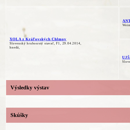
ANT
Weim
XOLA z Kráľovských Chlmov
Slovenský hrubosrstý stavač, F1, 29.04.2014,
hnedá,
UJŠ
Slov
Výsledky výstav
Skúšky