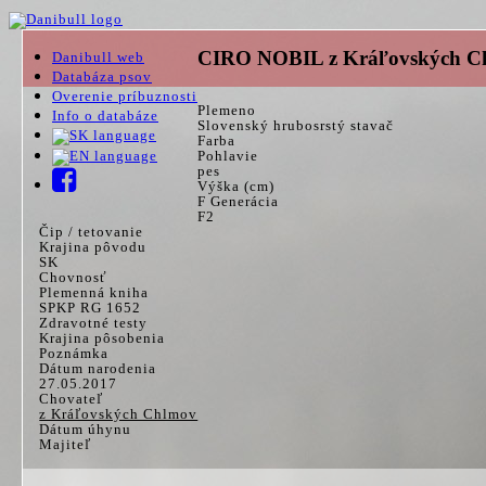
CIRO NOBIL z Kráľovských C
Danibull web
Databáza psov
Overenie príbuznosti
Plemeno
Info o databáze
Slovenský hrubosrstý stavač
Farba
Pohlavie
pes
Výška (cm)
F Generácia
F2
Čip / tetovanie
Krajina pôvodu
SK
Chovnosť
Plemenná kniha
SPKP RG 1652
Zdravotné testy
Krajina pôsobenia
Poznámka
Dátum narodenia
27.05.2017
Chovateľ
z Kráľovských Chlmov
Dátum úhynu
Majiteľ