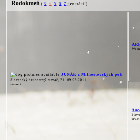
Rodokmeň
(
3
,
4
,
5
,
6
,
7
generácií)
ARR
Weim
JUNÁK z Milhostovských polí
Slovenský hrubosrstý stavač, F1, 09.06.2011,
sivastá,
Auc
Slov
sivas