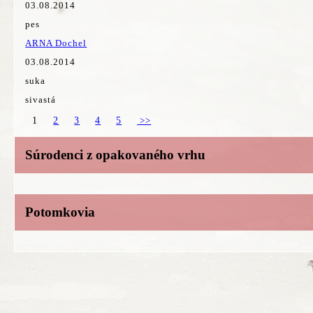
03.08.2014
pes
ARNA Dochel
03.08.2014
suka
sivastá
1
2
3
4
5
>>
Súrodenci z opakovaného vrhu
Potomkovia