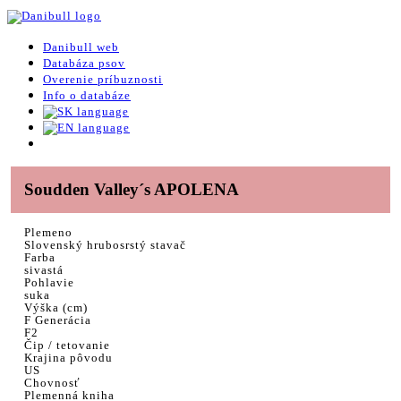
Danibull web
Databáza psov
Overenie príbuznosti
Info o databáze
Soudden Valley´s APOLENA
Plemeno
Slovenský hrubosrstý stavač
Farba
sivastá
Pohlavie
suka
Výška (cm)
F Generácia
F2
Čip / tetovanie
Krajina pôvodu
US
Chovnosť
Plemenná kniha