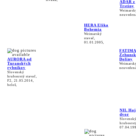
ADAR z
Trstiny
Weimarský
neuveden
HERA Elika
Bohemia
Weimarský
stavač,
01.01.2005,
FATIMA
Zehunsk
AURORA od
Doliny
Turanských
Weimarský
rybníkov
neuveden
Slovenský
hrubosrstý stavač,
F2, 21.05.2014,
beloš,
NIL Haj
dvor
Slovensk
hrubosrst
07.04.19