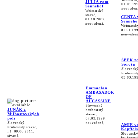
JULIA vom
01.01.19
Sennehof
neuveden
Weimarský
stavač,
CENTA 
01.10.2002,
Senneho
neuvedená,
Weimarský
01.01.199
neuveden
ŠPEK z
Soroša
Slovensk
hrubosrst
03.03.19
Emmaclan
AMBASADOR
OF
AUCASSINE
Slovenský
JUNÁK z
hrubosrstý
Milhostovských
stavač,
polí
07.03.1999,
Slovenský
neuvedená,
AMIE v
hrubosrstý stavač,
Kapffel
F1, 09.06.2011,
Slovensk
sivastá,
hrubosrstý