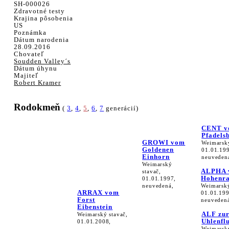
SH-000026
Zdravotné testy
Krajina pôsobenia
US
Poznámka
Dátum narodenia
28.09.2016
Chovateľ
Soudden Valley´s
Dátum úhynu
Majiteľ
Robert Kramer
Rodokmeň
(
3
,
4
,
5
,
6
,
7
generácií)
CENT 
Pfadels
GROWI vom
Weimarský
Goldenen
01.01.19
Einhorn
neuveden
Weimarský
ALPHA 
stavač,
Hohenra
01.01.1997,
neuvedená,
Weimarský
ARRAX vom
01.01.199
Forst
neuveden
Eibenstein
ALF zu
Weimarský stavač,
Uhlenfl
01.01.2008,
Weimarský