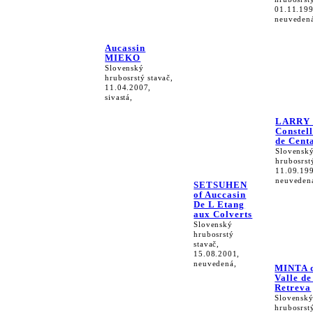
01.11.199
neuveden
Aucassin
MIEKO
Slovenský
hrubosrstý stavač,
11.04.2007,
sivastá,
LARRY 
Constel
de Cent
Slovensk
hrubosrst
11.09.19
neuveden
SETSUHEN
of Auccasin
De L Etang
aux Colverts
Slovenský
hrubosrstý
stavač,
15.08.2001,
neuvedená,
MINTA d
Valle de
Retreva
Slovensk
hrubosrstý