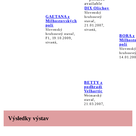
DIX Olichov
Slovenský
GAETANA z
hrubosrstý
Milhostovských
stavač,
polí
21.01.2007,
Slovenský
sivastá,
hrubosrstý stavač,
BORA z
F1, 19.10.2009,
Milhost
sivastá,
polí
Slovensk
hrubosrstý
14.01.200
BETTY z
podhradí
Velhartic
Weimarský
stavač,
21.03.2007,
Výsledky výstav