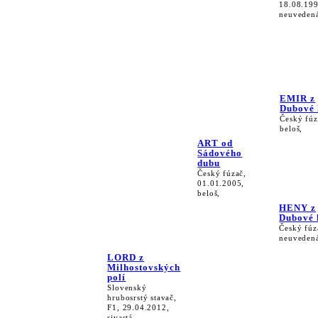
18.08.199
neuveden
EMIR z
Dubové 
Český fúz
beloš,
ART od
Sádového
dubu
Český fúzač,
01.01.2005,
beloš,
HENY z
Dubové 
Český fúz
neuveden
LORD z
Milhostovských
polí
Slovenský
hrubosrstý stavač,
F1, 29.04.2012,
sivastá,