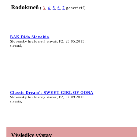
Rodokmeň
(
3
,
4
,
5
,
6
,
7
generácií)
BAK Dido Slovakia
Slovenský hrubosrstý stavač, F2, 23.05.2013,
sivastá,
Classic Dream's SWEET GIRL OF OONA
Slovenský hrubosrstý stavač, F2, 07.09.2015,
sivastá,
Výsledky výstav