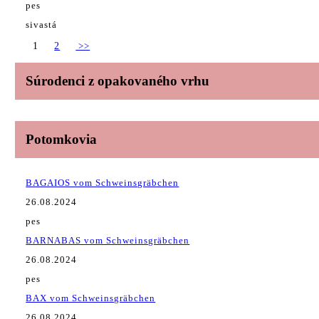
pes
sivastá
1
2
>>
Súrodenci z opakovaného vrhu
Potomkovia
BAGAIOS vom Schweinsgräbchen
26.08.2024
pes
BARNABAS vom Schweinsgräbchen
26.08.2024
pes
BAX vom Schweinsgräbchen
26.08.2024