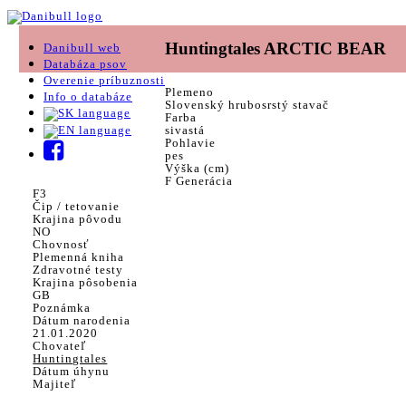
Huntingtales ARCTIC BEAR
Danibull web
Databáza psov
Overenie príbuznosti
Plemeno
Info o databáze
Slovenský hrubosrstý stavač
Farba
sivastá
Pohlavie
pes
Výška (cm)
F Generácia
F3
Čip / tetovanie
Krajina pôvodu
NO
Chovnosť
Plemenná kniha
Zdravotné testy
Krajina pôsobenia
GB
Poznámka
Dátum narodenia
21.01.2020
Chovateľ
Huntingtales
Dátum úhynu
Majiteľ