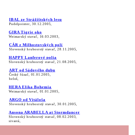
IBAL ze Strážištských lesu
Pudelpointer, 30.12.2005,
GIRA Tigrie oko
Weimarský stavač, 16.03.2003,
CÁR z Milhostovských polí
Slovenský hrubosrstý stavač, 28.11.2005,
HAPPY Lanferové polia
Slovenský hrubosrstý stavač, 21.08.2005,
ART od Sádového dubu
Český fúzač, 01.01.2005,
beloš,
HERA Elika Bohemia
Weimarský stavač, 01.01.2005,
ARGO od Vitáloša
Slovenský hrubosrstý stavač, 30.01.2005,
Ansona ARABELLA at Stormdancer
Slovenský hrubosrstý stavač, 08.02.2003,
sivastá,