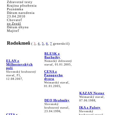
Zdravotné testy
Krajina pôsobenia
Poznámka
Dátum narodenia
23.04.2010
Chovateľ
zo Zezúl
Dátum úhynu
Majiteľ
Rodokmeň
(
3
,
4
,
5
,
6
,
7
generácií)
BLESK z
Barbajky
ELAN z
Nemecký drôtosrstý
Milhostovských
stavač, 01.01.2005,
polí
CENA z
Slovenský hrubosrstý
Papugovho
stavač, F1,
dvora
12.08.2007,
Weimarský stavač,
01.01.2005,
KAZAN Nestor
Weimarský stavač,
DEO Hrabníky
07.06.1988,
Slovenský
IKA z Paloty
hrubosrstý stavač,
23.04.1996,
Slovenský
CITA z
hrubosrstý stavač,