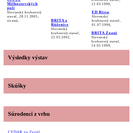
Milhostovských
12.03.1990,
polí
ED Rissa
Slovenský hrubosrstý
stavač, 28.11.2005,
Slovenský
BRITA z
sivastá,
hrubosrstý stavač,
Rúženice
01.07.1996,
Slovenský
BRITA Zoani
hrubosrstý stavač,
25.03.2002,
Slovenský
hrubosrstý stavač,
14.05.1999,
Výsledky výstav
Skúšky
Súrodenci z vrhu
CEDAR zo Zezúl