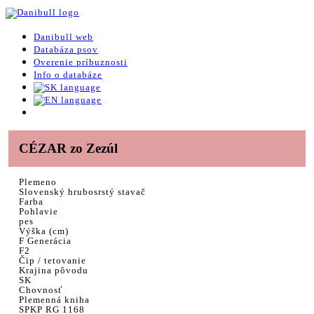
Danibull web
Databáza psov
Overenie príbuznosti
Info o databáze
CÉZAR zo Zezúl
Plemeno
Slovenský hrubosrstý stavač
Farba
Pohlavie
pes
Výška (cm)
F Generácia
F2
Čip / tetovanie
Krajina pôvodu
SK
Chovnosť
Plemenná kniha
SPKP RG 1168