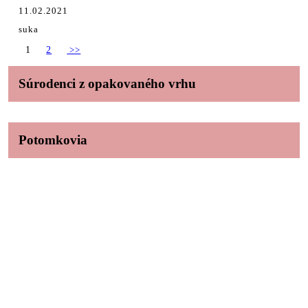
11.02.2021
suka
1
2
>>
Súrodenci z opakovaného vrhu
Potomkovia