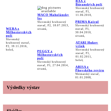
BAX z
Búranských polí
Slovenský hrubosrstý
stavač, F1,
MACO Maholánsky
11.06.2010,
les
PRIMA Kaicul
Slovenský hrubosrstý
stavač, F2, 18.07.2013,
Slovenský hrubosrstý
WERA z
sivastá,
stavač, F1,
Milhostovských
30.04.2010,
polí
sivastá,
Slovenský
ATARI Hukov
hrubosrstý stavač,
vršok
F2, 19.11.2016,
beloš,
Slovenský hrubosrstý
PEGGY z
stavač, F1,
Milhostovských
01.02.2011,
polí
beloš,
Slovenský hrubosrstý
stavač, F1, 27.04.2014,
ARISA z
sivastá,
Pňovského revíru
Weimarský stavač,
01.01.2008,
Výsledky výstav
Skúšky