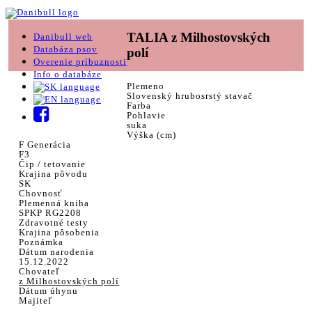
TALIA z Milhostovských
Danibull web
Databáza psov
polí
Overenie príbuznosti
Info o databáze
Plemeno
Slovenský hrubosrstý stavač
Farba
Pohlavie
suka
Výška (cm)
F Generácia
F3
Čip / tetovanie
Krajina pôvodu
SK
Chovnosť
Plemenná kniha
SPKP RG2208
Zdravotné testy
Krajina pôsobenia
Poznámka
Dátum narodenia
15.12.2022
Chovateľ
z Milhostovských polí
Dátum úhynu
Majiteľ