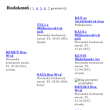
Rodokmeň
(
3
,
4
,
5
,
6
,
7
generácií)
KEN ze
Strážištských lesu
TULI z
Pudelpointer,
Milhostovských
polí
KAJA z
Milhostovských
Slovenský hrubosrstý
polí
stavač, F1, 10.03.2015,
hnedá,
Slovenský hrubosrstý
stavač, F2,
15.01.2012,
REMEŇ Dru-
Wyd
KEVIN
Maholánsky les
Slovenský
hrubosrstý stavač,
Slovenský hrubosrstý
F2, 25.04.2021,
stavač, F2,
sivastá,
11.04.2012,
sivastá,
NAŠA Dru-Wyd
Slovenský hrubosrstý
stavač, F3, 29.04.2016,
beloš,
KRÁSKA Dru-
Wyd
Slovenský hrubosrstý
stavač, F2,
22.10.2012,
sivastá,