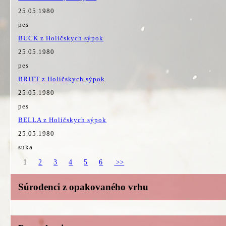
25.05.1980
pes
BUCK z Holíčskych sýpok
25.05.1980
pes
BRITT z Holíčskych sýpok
25.05.1980
pes
BELLA z Holíčskych sýpok
25.05.1980
suka
1
2
3
4
5
6
>>
Súrodenci z opakovaného vrhu