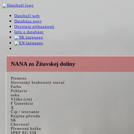
Danibull web
Databáza psov
Overenie príbuznosti
Info o databáze
NANA zo Žitavskej doliny
Plemeno
Slovenský hrubosrstý stavač
Farba
Pohlavie
suka
Výška (cm)
F Generácia
X
Čip / tetovanie
Krajina pôvodu
SK
Chovnosť
Plemenná kniha
SPKP RG 339