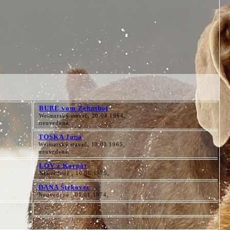
BUBE vom Zehnthof
Weimarský stavač, 20.04.1964,
neuvedená,
TOSKA Jona
Weimarský stavač, 10.03.1965,
neuvedená,
LOV z Karpát
Neuvedené , 10.06.1975,
DANA Štrkovec
Neuvedené , 01.01.1974,