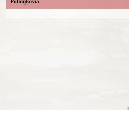
Potomkovia
Ing. Daniel Hrežík