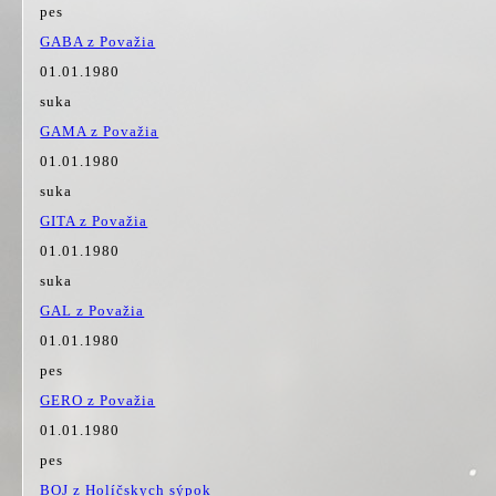
pes
GABA z Považia
01.01.1980
suka
GAMA z Považia
01.01.1980
suka
GITA z Považia
01.01.1980
suka
GAL z Považia
01.01.1980
pes
GERO z Považia
01.01.1980
pes
BOJ z Holíčskych sýpok