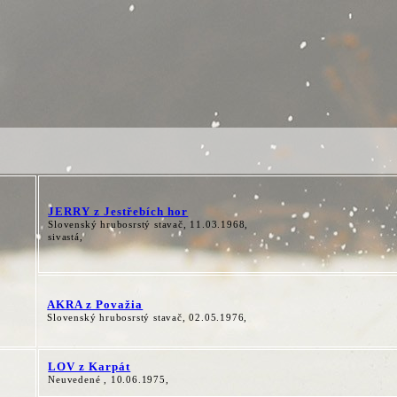
JERRY z Jestřebích hor
Slovenský hrubosrstý stavač, 11.03.1968,
sivastá,
AKRA z Považia
Slovenský hrubosrstý stavač, 02.05.1976,
LOV z Karpát
Neuvedené , 10.06.1975,