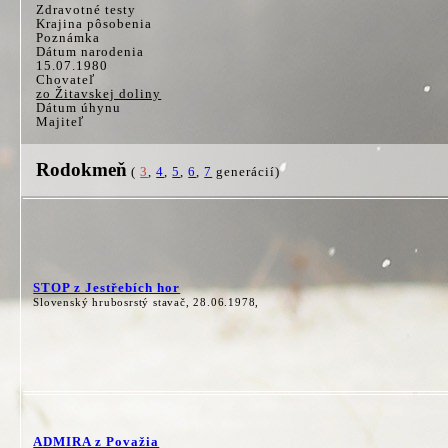
Zdravotné testy
Krajina pôsobenia
Poznámka
Dátum narodenia
15.07.1980
Chovateľ
zo Žitavskej doliny
Dátum úhynu
Majiteľ
Rodokmeň
(
3
,
4
,
5
,
6
,
7
generácií)
STOP z Jestřebích hor
Slovenský hrubosrstý stavač, 28.06.1978,
ADMIRA z Považia