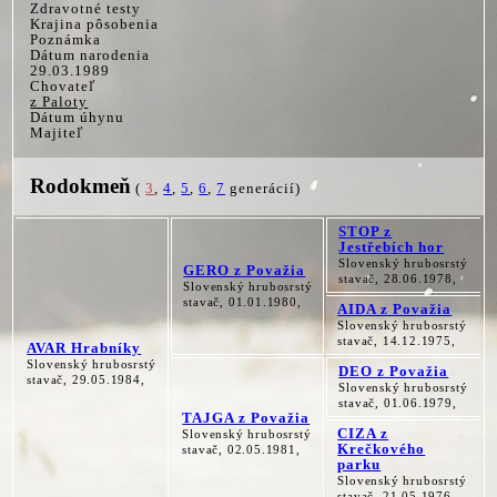
Zdravotné testy
Krajina pôsobenia
Poznámka
Dátum narodenia
29.03.1989
Chovateľ
z Paloty
Dátum úhynu
Majiteľ
Rodokmeň
(
3
,
4
,
5
,
6
,
7
generácií)
STOP z
Jestřebích hor
Slovenský hrubosrstý
GERO z Považia
stavač, 28.06.1978,
Slovenský hrubosrstý
stavač, 01.01.1980,
AIDA z Považia
Slovenský hrubosrstý
stavač, 14.12.1975,
AVAR Hrabníky
Slovenský hrubosrstý
DEO z Považia
stavač, 29.05.1984,
Slovenský hrubosrstý
stavač, 01.06.1979,
TAJGA z Považia
CIZA z
Slovenský hrubosrstý
Krečkového
stavač, 02.05.1981,
parku
Slovenský hrubosrstý
stavač, 21.05.1976,