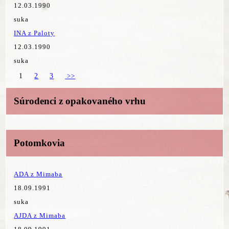
12.03.1990
suka
INA z Paloty
12.03.1990
suka
1
2
3
>>
Súrodenci z opakovaného vrhu
Potomkovia
ADA z Mimaba
18.09.1991
suka
AJDA z Mimaba