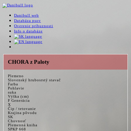
Danibull web
Databáza psov
Overenie príbuznosti
Info o databáze
CHORA z Paloty
Plemeno
Slovenský hrubosrstý stavač
Farba
Pohlavie
suka
Výška (cm)
F Generácia
X
Čip / tetovanie
Krajina pôvodu
SK
Chovnosť
Plemenná kniha
SPKP 668