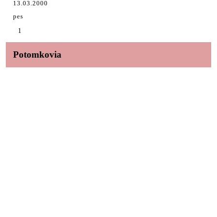
13.03.2000
pes
1
Potomkovia
Ing. Daniel Hrežík