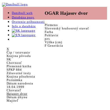
OGAR Hajasov dvor
Danibull web
Databáza psov
Overenie príbuznosti
Plemeno
Info o databáze
Slovenský hrubosrstý stavač
Farba
Pohlavie
pes
Výška (cm)
F Generácia
X
Čip / tetovanie
Krajina pôvodu
SK
Chovnosť
Plemenná kniha
SPKP 884
Zdravotné testy
Krajina pôsobenia
Poznámka
Dátum narodenia
18.04.1999
Chovateľ
Hajasov dvor
Dátum úhynu
Majiteľ