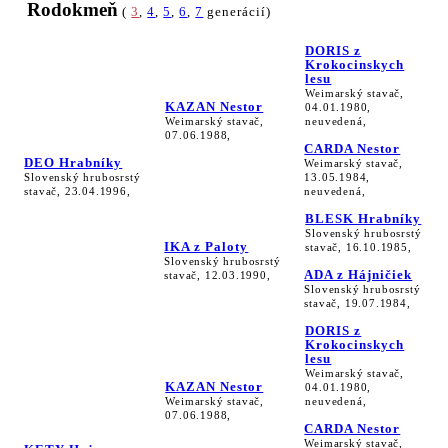
Rodokmeň
(
3
,
4
,
5
,
6
,
7
generácií)
DORIS z
Krokocinskych
lesu
Weimarský stavač,
KAZAN Nestor
04.01.1980,
Weimarský stavač,
neuvedená,
07.06.1988,
CARDA Nestor
DEO Hrabníky
Weimarský stavač,
Slovenský hrubosrstý
13.05.1984,
stavač, 23.04.1996,
neuvedená,
BLESK Hrabníky
Slovenský hrubosrstý
IKA z Paloty
stavač, 16.10.1985,
Slovenský hrubosrstý
ADA z Hájničiek
stavač, 12.03.1990,
Slovenský hrubosrstý
stavač, 19.07.1984,
DORIS z
Krokocinskych
lesu
Weimarský stavač,
KAZAN Nestor
04.01.1980,
Weimarský stavač,
neuvedená,
07.06.1988,
CARDA Nestor
Weimarský stavač,