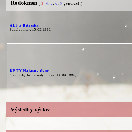
Rodokmeň
(
3
,
4
,
5
,
6
,
7
generácií)
ALF z Bítešska
Pudelpointer, 15.03.1996,
KETY Hajasov dvor
Slovenský hrubosrstý stavač, 10.08.1995,
Výsledky výstav