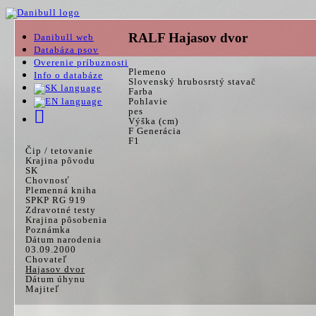
RALF Hajasov dvor
Danibull web
Databáza psov
Overenie príbuznosti
Plemeno
Info o databáze
Slovenský hrubosrstý stavač
Farba
Pohlavie
pes
Výška (cm)
F Generácia
F1
Čip / tetovanie
Krajina pôvodu
SK
Chovnosť
Plemenná kniha
SPKP RG 919
Zdravotné testy
Krajina pôsobenia
Poznámka
Dátum narodenia
03.09.2000
Chovateľ
Hajasov dvor
Dátum úhynu
Majiteľ