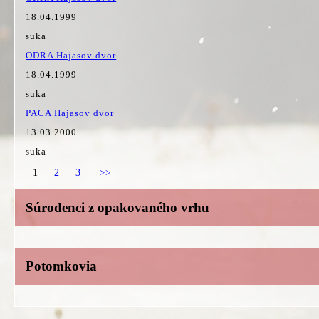
18.04.1999
suka
ODRA Hajasov dvor
18.04.1999
suka
PACA Hajasov dvor
13.03.2000
suka
1
2
3
>>
Súrodenci z opakovaného vrhu
Potomkovia