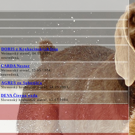
DORIS z Krokocinskych lesu
Weimarský stavač, 04.01.1980,
neuvedená,
CARDA Nestor
Weimarský stavač, 13.05.1984,
neuvedená,
AGRES zo Sobotišťa
Slovenský hrubosrstý stavač, 14.05.1983,
DEVA Čierna voda
Slovenský hrubosrstý stavač, 11.07.1984,