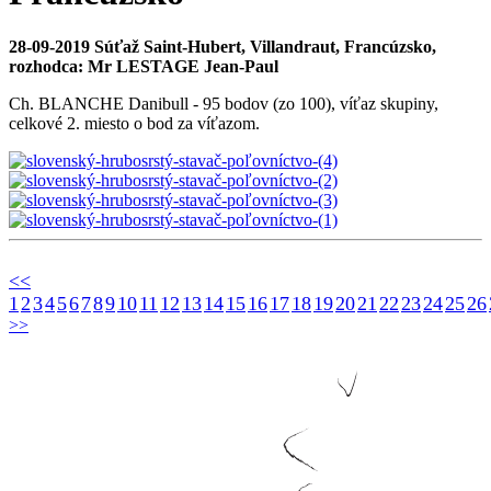
28-09-2019 Súťaž Saint-Hubert, Villandraut, Francúzsko,
rozhodca: Mr LESTAGE Jean-Paul
Ch. BLANCHE Danibull - 95 bodov (zo 100), víťaz skupiny,
celkové 2. miesto o bod za víťazom.
<<
1
2
3
4
5
6
7
8
9
10
11
12
13
14
15
16
17
18
19
20
21
22
23
24
25
26
>>