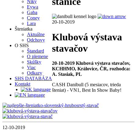
stanice
Niky
Eywa
Gaba
Coney
20-10-2019
Lara
Šteniatka
Klubová výstava
Aktuálne
Odchovy
stavačov
O SHS
Štandard
O plemene
Skúšky
20-10-2019 Klubová výstava stavačov,
Viac
KCHHMO, Královice, ČR, rozhodca:
Odkazy
A. Stasiak, PL
SHS DATABÁZA
Kontakt
CASH Danibull (5 mesiacov, trieda
šteniat) - VN1, Best In Show Baby!
12-10-2019