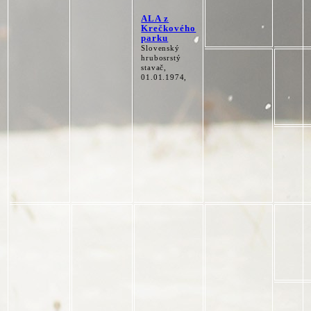
ALA z
Krečkového
parku
Slovenský
hrubosrstý
stavač,
01.01.1974,