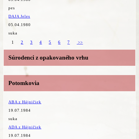
pes
DAJA Jeles
05.04.1980
suka
1
2
3
4
5
6
7
>>
Súrodenci z opakovaného vrhu
Potomkovia
ABA z Hájničiek
19.07.1984
suka
ADA z Hájničiek
19.07.1984