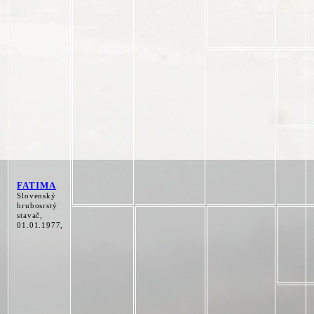
FATIMA
Slovenský
hrubosrstý
stavač,
01.01.1977,