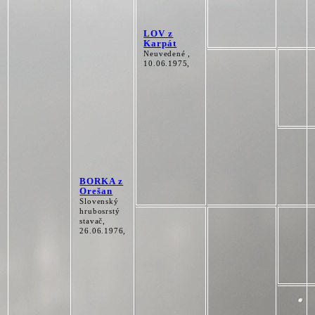
LOV z
Karpát
Neuvedené ,
10.06.1975,
BORKA z
Orešan
Slovenský
hrubosrstý
stavač,
26.06.1976,