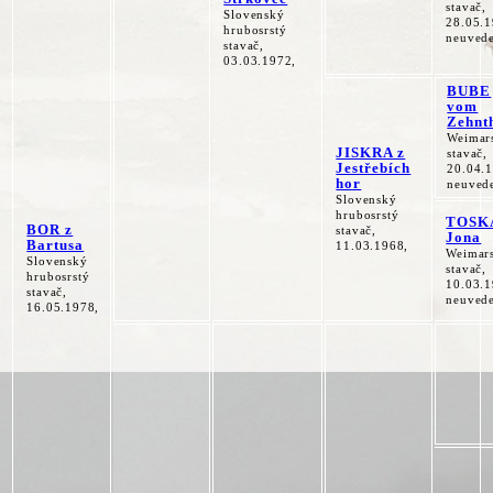
stavač,
Slovenský
28.05.1
hrubosrstý
neuved
stavač,
03.03.1972,
BUBE
vom
Zehnt
Weimar
JISKRA z
stavač,
Jestřebích
20.04.
hor
neuved
Slovenský
hrubosrstý
TOSK
BOR z
stavač,
Jona
Bartusa
11.03.1968,
Weimar
Slovenský
stavač,
hrubosrstý
10.03.1
stavač,
neuved
16.05.1978,