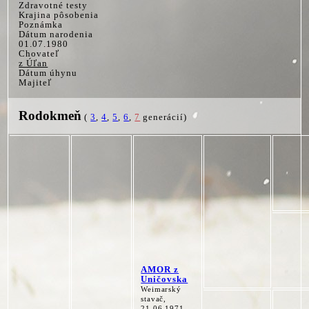
Zdravotné testy
Krajina pôsobenia
Poznámka
Dátum narodenia
01.07.1980
Chovateľ
z Úľan
Dátum úhynu
Majiteľ
Rodokmeň
(
3
,
4
,
5
,
6
,
7
generácií)
AMOR z
Uničovska
Weimarský
stavač,
21.06.1971,