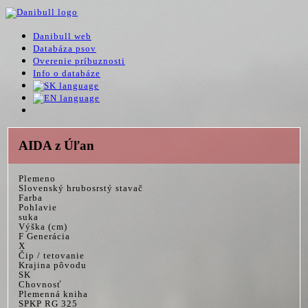
Danibull web
Databáza psov
Overenie príbuznosti
Info o databáze
AIDA z Úľan
Plemeno
Slovenský hrubosrstý stavač
Farba
Pohlavie
suka
Výška (cm)
F Generácia
X
Čip / tetovanie
Krajina pôvodu
SK
Chovnosť
Plemenná kniha
SPKP RG 325