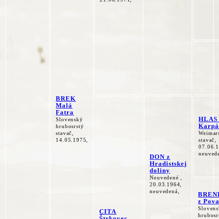
BREK
Malá
Fatra
HLAS 
Slovenský
Karpá
hrubosrstý
stavač,
Weimar
14.05.1975,
stavač,
07.06.
neuved
DON z
Hradistskej
doliny
Neuvedené ,
20.03.1964,
neuvedená,
BREN
z Pova
Sloven
CITA
hrubosr
Štrkovec